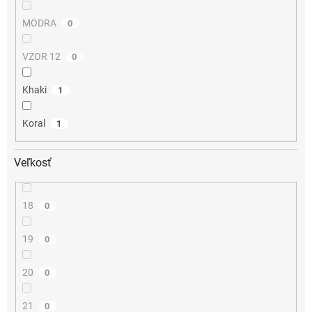
MODRA
0
VZOR 12
0
Khaki
1
Koral
1
Veľkosť
18
0
19
0
20
0
21
0