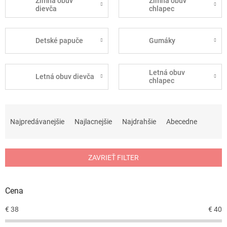
Zimná obuv
Zimná obuv
dievča
chlapec
Detské papuče
Gumáky
Letná obuv
Letná obuv dievča
chlapec
R
a
Najpredávanejšie
Najlacnejšie
Najdrahšie
Abecedne
d
e
n
ZAVRIEŤ FILTER
i
e
p
Cena
r
o
€
38
€
40
d