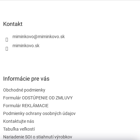
l
Z
á
á
d
p
a
ä
Kontakt
c
t
i
i
miminkovo
@
miminkovo.sk
e
e
p
miminkovo.sk
r
v
k
y
v
Informácie pre vás
ý
p
Obchodné podmienky
i
s
Formulár ODSTÚPENIE OD ZMLUVY
u
Formulár REKLÁMACIE
Podmienky ochrany osobných údajov
Kontaktujte nás
Tabuľka veľkostí
Nariadenie SOI o stiahnutí výrobkov