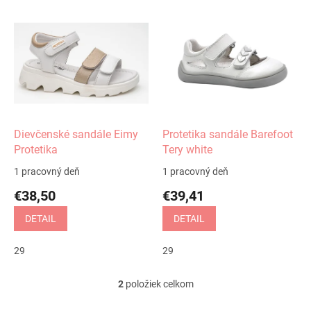
V
ý
p
i
s
p
r
o
d
Dievčenské sandále Eimy
Protetika sandále Barefoot
u
Protetika
Tery white
k
1 pracovný deň
1 pracovný deň
t
€38,50
€39,41
o
v
DETAIL
DETAIL
29
29
2
položiek celkom
O
v