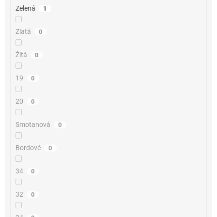
Zelená
1
Zlatá
0
Žltá
0
19
0
20
0
Smotanová
0
Bordové
0
34
0
32
0