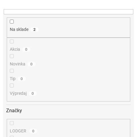
u
k
t
o
v
Na sklade
2
Akcia
0
Novinka
0
Tip
0
Výpredaj
0
Značky
LODGER
0