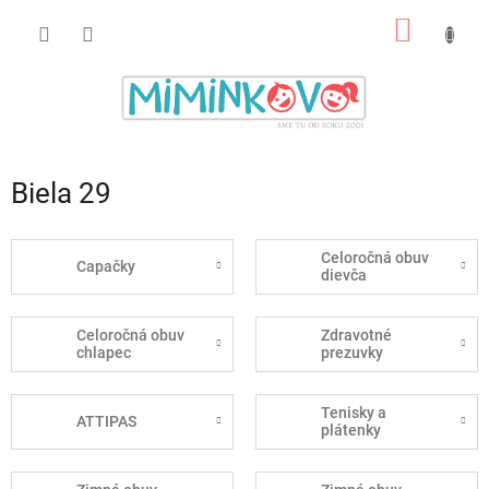
Prejsť
NÁKU
na
obsah
KOŠÍK
Biela 29
Celoročná obuv
Capačky
dievča
Celoročná obuv
Zdravotné
chlapec
prezuvky
Tenisky a
ATTIPAS
plátenky