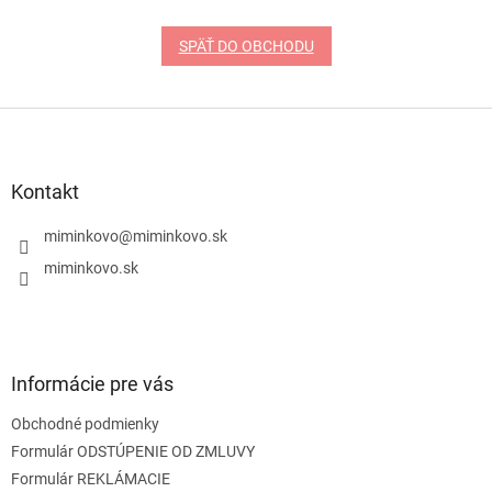
SPÄŤ DO OBCHODU
Z
á
p
ä
Kontakt
t
i
miminkovo
@
miminkovo.sk
e
miminkovo.sk
Informácie pre vás
Obchodné podmienky
Formulár ODSTÚPENIE OD ZMLUVY
Formulár REKLÁMACIE