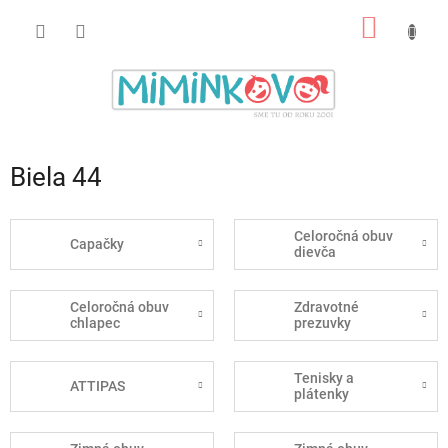
Prejsť
NÁKU
na
obsah
KOŠÍK
Biela 44
Celoročná obuv
Capačky
dievča
Celoročná obuv
Zdravotné
chlapec
prezuvky
Tenisky a
ATTIPAS
plátenky