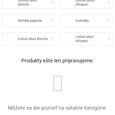
Zimná obuv
Zimná obuv
dievča
chlapec
Detské papuče
Gumáky
Letná obuv
Letná obuv dievča
chlapec
Produkty ešte len pripravujeme.
Môžete sa ale pozrieť na ostatné kategórie.