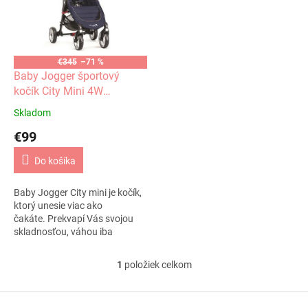
i
p
s
r
p
o
r
d
o
u
€345
–71 %
d
k
Baby Jogger športový
u
t
kočík City Mini 4W
k
o
Cobalt/Gray
Skladom
t
v
€99
o
v
Do košíka
Baby Jogger City mini je kočík,
ktorý unesie viac ako
čakáte. Prekvapí Vás svojou
skladnosťou, váhou iba
7,6 kg a zároveň nosnosťou...
1
položiek celkom
O
v
l
Z