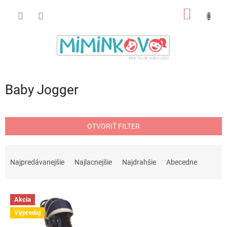
Prejsť
NÁKU
na
obsah
KOŠÍK
Baby Jogger
OTVORIŤ FILTER
R
a
Najpredávanejšie
Najlacnejšie
Najdrahšie
Abecedne
d
e
V
n
Akcia
ý
i
Výpredaj
p
e