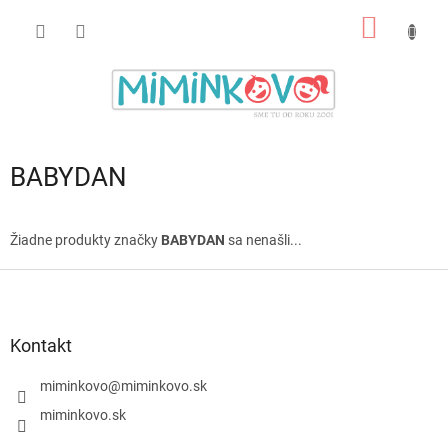
Prejsť
NÁKU
na
obsah
KOŠÍK
BABYDAN
Žiadne produkty značky
BABYDAN
sa nenašli...
Z
á
p
ä
Kontakt
t
i
miminkovo
@
miminkovo.sk
e
miminkovo.sk