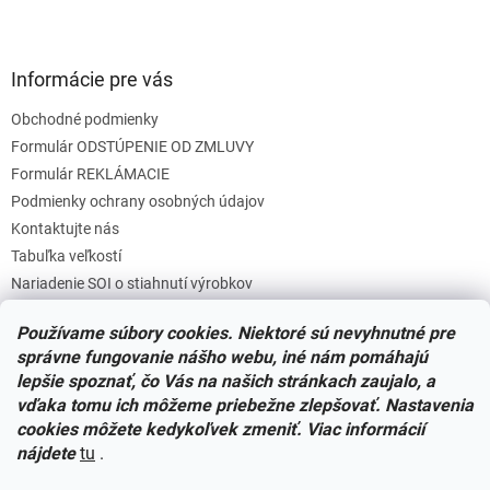
Informácie pre vás
Obchodné podmienky
Formulár ODSTÚPENIE OD ZMLUVY
Formulár REKLÁMACIE
Podmienky ochrany osobných údajov
Kontaktujte nás
Tabuľka veľkostí
Nariadenie SOI o stiahnutí výrobkov
Reklamačný poriadok
Používame súbory cookies. Niektoré sú nevyhnutné pre
Zásady súborov COOKIES
správne fungovanie nášho webu, iné nám pomáhajú
lepšie spoznať, čo Vás na našich stránkach zaujalo, a
vďaka tomu ich môžeme priebežne zlepšovať. Nastavenia
Facebook
cookies môžete kedykoľvek zmeniť. Viac informácií
nájdete
tu
.