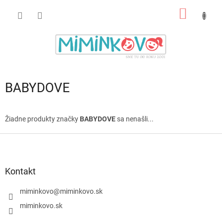
Prejsť
NÁKU
na
obsah
KOŠÍK
BABYDOVE
Žiadne produkty značky
BABYDOVE
sa nenašli...
Z
á
p
ä
Kontakt
t
i
miminkovo
@
miminkovo.sk
e
miminkovo.sk