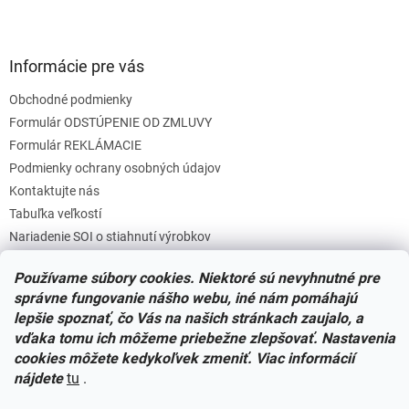
Informácie pre vás
Obchodné podmienky
Formulár ODSTÚPENIE OD ZMLUVY
Formulár REKLÁMACIE
Podmienky ochrany osobných údajov
Kontaktujte nás
Tabuľka veľkostí
Nariadenie SOI o stiahnutí výrobkov
Reklamačný poriadok
Používame súbory cookies. Niektoré sú nevyhnutné pre
Zásady súborov COOKIES
správne fungovanie nášho webu, iné nám pomáhajú
lepšie spoznať, čo Vás na našich stránkach zaujalo, a
vďaka tomu ich môžeme priebežne zlepšovať. Nastavenia
Facebook
cookies môžete kedykoľvek zmeniť. Viac informácií
nájdete
tu
.