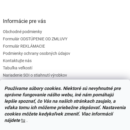
Informácie pre vás
Obchodné podmienky
Formulár ODSTÚPENIE OD ZMLUVY
Formulár REKLÁMACIE
Podmienky ochrany osobných údajov
Kontaktujte nás
Tabuľka veľkostí
Nariadenie SOI o stiahnutí výrobkov
Reklamačný poriadok
Používame súbory cookies. Niektoré sú nevyhnutné pre
Zásady súborov COOKIES
správne fungovanie nášho webu, iné nám pomáhajú
lepšie spoznať, čo Vás na našich stránkach zaujalo, a
vďaka tomu ich môžeme priebežne zlepšovať. Nastavenia
Facebook
cookies môžete kedykoľvek zmeniť. Viac informácií
nájdete
tu
.