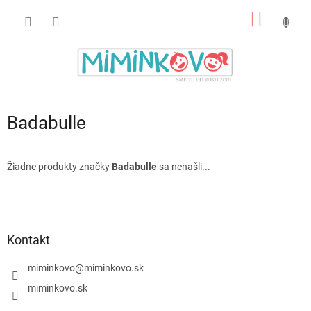
Prejsť
NÁKU
na
obsah
KOŠÍK
Badabulle
Žiadne produkty značky
Badabulle
sa nenašli...
Z
á
p
ä
Kontakt
t
i
miminkovo
@
miminkovo.sk
e
miminkovo.sk