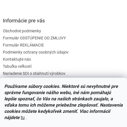
Informácie pre vás
Obchodné podmienky
Formulár ODSTÚPENIE OD ZMLUVY
Formulár REKLÁMACIE
Podmienky ochrany osobných údajov
Kontaktujte nás
Tabuľka veľkostí
Nariadenie SOI o stiahnutí výrobkov
Reklamačný poriadok
Používame súbory cookies. Niektoré sú nevyhnutné pre
Zásady súborov COOKIES
správne fungovanie nášho webu, iné nám pomáhajú
lepšie spoznať, čo Vás na našich stránkach zaujalo, a
vďaka tomu ich môžeme priebežne zlepšovať. Nastavenia
Facebook
cookies môžete kedykoľvek zmeniť. Viac informácií
nájdete
tu
.