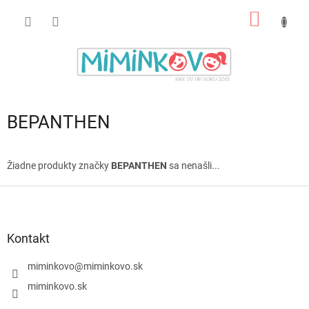
Prejsť
NÁKU
na
obsah
KOŠÍK
BEPANTHEN
Žiadne produkty značky
BEPANTHEN
sa nenašli...
Z
á
p
ä
Kontakt
t
i
miminkovo
@
miminkovo.sk
e
miminkovo.sk