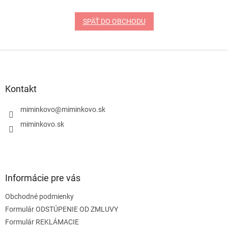
SPÄŤ DO OBCHODU
Z
á
p
ä
Kontakt
t
i
miminkovo
@
miminkovo.sk
e
miminkovo.sk
Informácie pre vás
Obchodné podmienky
Formulár ODSTÚPENIE OD ZMLUVY
Formulár REKLÁMACIE