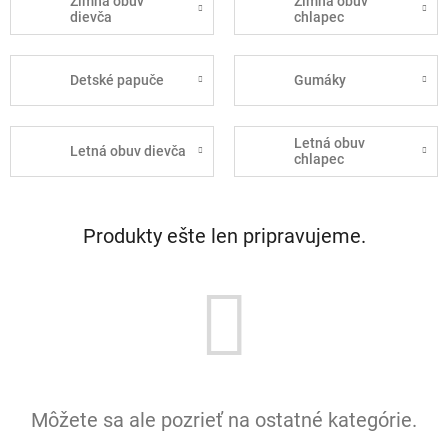
Zimná obuv
Zimná obuv
dievča
chlapec
Detské papuče
Gumáky
Letná obuv
Letná obuv dievča
chlapec
Produkty ešte len pripravujeme.
Môžete sa ale pozrieť na ostatné kategórie.