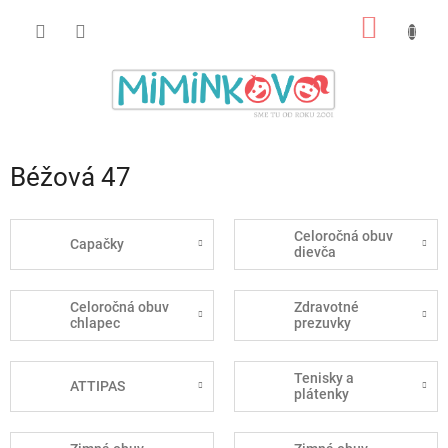
Prejsť
NÁKU
na
obsah
KOŠÍK
Béžová 47
Celoročná obuv
Capačky
dievča
Celoročná obuv
Zdravotné
chlapec
prezuvky
Tenisky a
ATTIPAS
plátenky