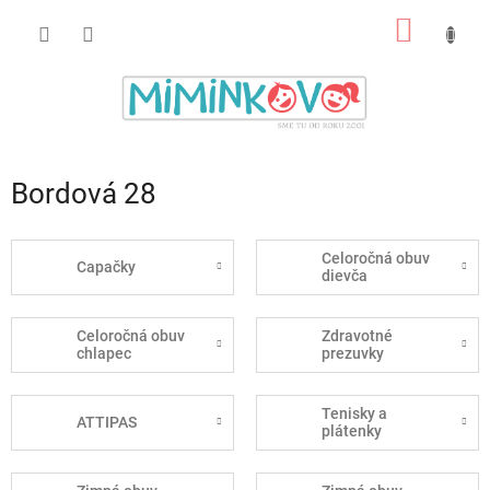
Prejsť
NÁKU
na
obsah
KOŠÍK
Bordová 28
Celoročná obuv
Capačky
dievča
Celoročná obuv
Zdravotné
chlapec
prezuvky
Tenisky a
ATTIPAS
plátenky