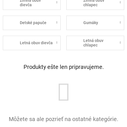
Zimná obuv
Zimná obuv
dievča
chlapec
Detské papuče
Gumáky
Letná obuv
Letná obuv dievča
chlapec
Produkty ešte len pripravujeme.
Môžete sa ale pozrieť na ostatné kategórie.