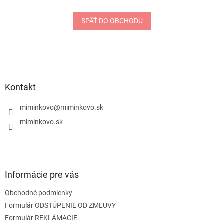
SPÄŤ DO OBCHODU
Z
á
p
ä
Kontakt
t
i
miminkovo
@
miminkovo.sk
e
miminkovo.sk
Informácie pre vás
Obchodné podmienky
Formulár ODSTÚPENIE OD ZMLUVY
Formulár REKLÁMACIE