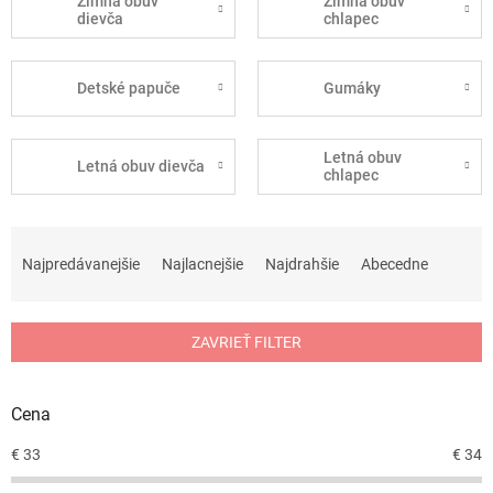
Zimná obuv
Zimná obuv
dievča
chlapec
Detské papuče
Gumáky
Letná obuv
Letná obuv dievča
chlapec
R
a
Najpredávanejšie
Najlacnejšie
Najdrahšie
Abecedne
d
e
n
ZAVRIEŤ FILTER
i
e
p
Cena
r
o
€
33
€
34
d