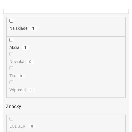
u
k
t
o
v
Na sklade
1
Akcia
1
Novinka
0
Tip
0
Výpredaj
0
Značky
LODGER
0