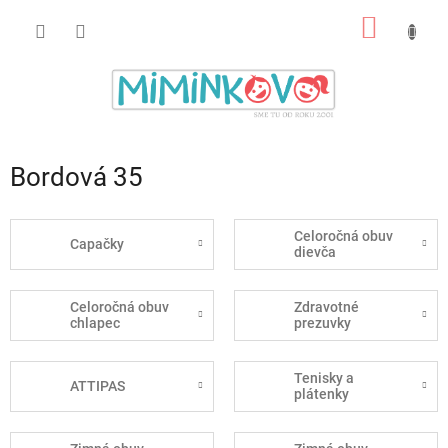
Prejsť
NÁKU
na
obsah
KOŠÍK
Bordová 35
Celoročná obuv
Capačky
dievča
Celoročná obuv
Zdravotné
chlapec
prezuvky
Tenisky a
ATTIPAS
plátenky