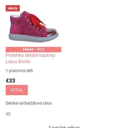
V
Akcia
ý
p
i
s
p
r
o
€44,38
–25 %
d
Protetika detské topánky
u
Liana Bordo
k
1 pracovný deň
t
€33
o
v
DETAIL
Detská vychádzková obuv
35
1
položiek celkom