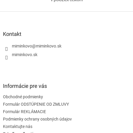
O
v
l
Z
á
á
d
p
a
ä
Kontakt
c
t
i
i
miminkovo
@
miminkovo.sk
e
e
p
miminkovo.sk
r
v
k
y
v
Informácie pre vás
ý
p
Obchodné podmienky
i
s
Formulár ODSTÚPENIE OD ZMLUVY
u
Formulár REKLÁMACIE
Podmienky ochrany osobných údajov
Kontaktujte nás