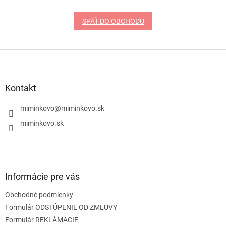
SPÄŤ DO OBCHODU
Z
á
p
ä
Kontakt
t
i
miminkovo
@
miminkovo.sk
e
miminkovo.sk
Informácie pre vás
Obchodné podmienky
Formulár ODSTÚPENIE OD ZMLUVY
Formulár REKLÁMACIE