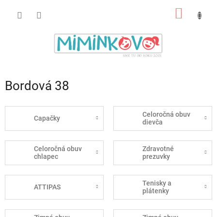
Prejsť
NÁKU
na
obsah
KOŠÍK
Bordová 38
Celoročná obuv
Capačky
dievča
Celoročná obuv
Zdravotné
chlapec
prezuvky
Tenisky a
ATTIPAS
plátenky