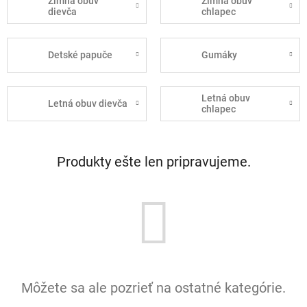
Zimná obuv
Zimná obuv
dievča
chlapec
Detské papuče
Gumáky
Letná obuv
Letná obuv dievča
chlapec
Produkty ešte len pripravujeme.
Môžete sa ale pozrieť na ostatné kategórie.