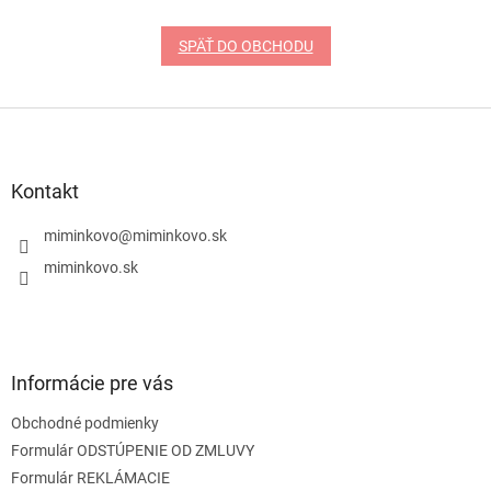
SPÄŤ DO OBCHODU
Z
á
p
ä
Kontakt
t
i
miminkovo
@
miminkovo.sk
e
miminkovo.sk
Informácie pre vás
Obchodné podmienky
Formulár ODSTÚPENIE OD ZMLUVY
Formulár REKLÁMACIE