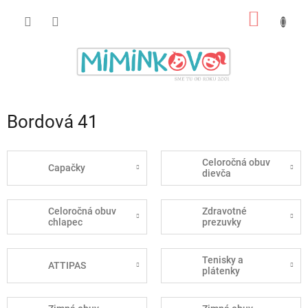
Prejsť
NÁKU
na
obsah
KOŠÍK
Bordová 41
Celoročná obuv
Capačky
dievča
Celoročná obuv
Zdravotné
chlapec
prezuvky
Tenisky a
ATTIPAS
plátenky