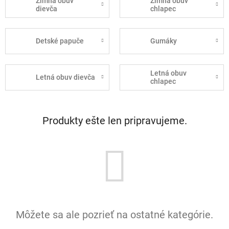
Zimná obuv
Zimná obuv
dievča
chlapec
Detské papuče
Gumáky
Letná obuv
Letná obuv dievča
chlapec
Produkty ešte len pripravujeme.
Môžete sa ale pozrieť na ostatné kategórie.