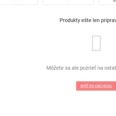
d
Produkty ešte len pripr
Môžete sa ale pozrieť na ostat
SPÄŤ DO OBCHODU