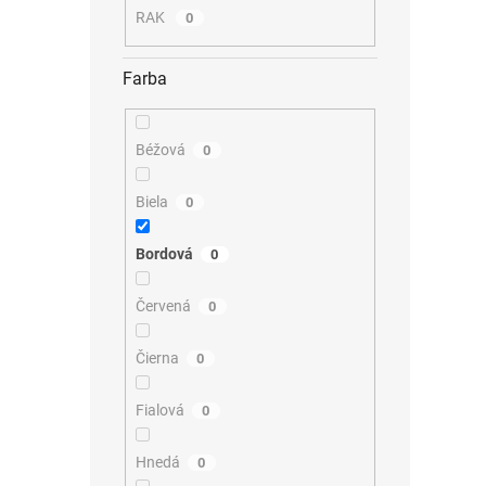
RAK
0
Farba
Béžová
0
Biela
0
Bordová
0
Červená
0
Čierna
0
Fialová
0
Hnedá
0