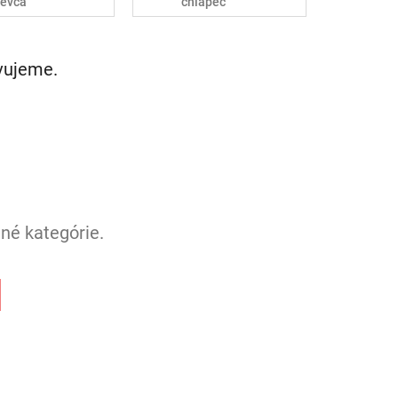
ievča
chlapec
avujeme.
né kategórie.