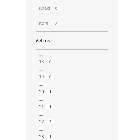
Khaki
0
Koral
0
Veľkosť
18
0
19
0
20
1
21
1
22
2
23
1