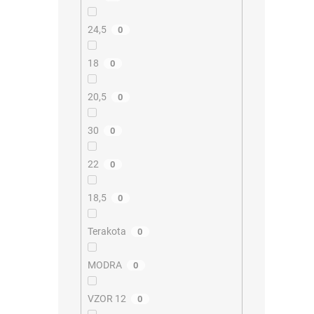
24,5
0
18
0
20,5
0
30
0
22
0
18,5
0
Terakota
0
MODRA
0
VZOR 12
0