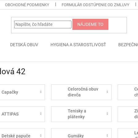
OBCHODNÉ PODMIENKY
FORMULÁR ODSTÚPENIE OD ZMLUVY
NÁJDEME TO
DETSKÁ OBUV
HYGIENA A STAROSTLIVOSŤ
BEZPEČN
dová 42
Celoročná obuv
C
Capačky
dievča
c
Tenisky a
Z
ATTIPAS
plátenky
d
L
Detské papuče
Gumáky