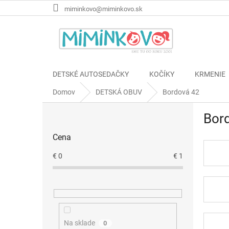
Prejsť
miminkovo@miminkovo.sk
na
obsah
DETSKÉ AUTOSEDAČKY
KOČÍKY
KRMENIE
Domov
DETSKÁ OBUV
Bordová 42
B
Bor
o
č
Cena
n
ý
€
0
€
1
p
a
n
e
l
Na sklade
0