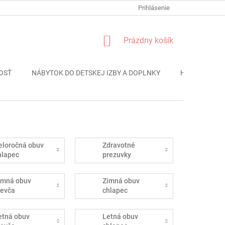
FORMULÁR REKLÁMACIE
PODMIENKY OCHRANY OSOBNÝCH ÚDAJO
Prihlásenie
NÁKUPNÝ
Prázdny košík
KOŠÍK
OSŤ
NÁBYTOK DO DETSKEJ IZBY A DOPLNKY
HRAČKY
eloročná obuv
Zdravotné
hlapec
prezuvky
imná obuv
Zimná obuv
ievča
chlapec
etná obuv
Letná obuv