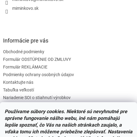
i
e
e
p
miminkovo.sk
r
v
k
y
v
Informácie pre vás
ý
p
Obchodné podmienky
i
s
Formulár ODSTÚPENIE OD ZMLUVY
u
Formulár REKLÁMACIE
Podmienky ochrany osobných údajov
Kontaktujte nás
Tabuľka veľkostí
Nariadenie SOI o stiahnutí výrobkov
Reklamačný poriadok
Používame súbory cookies. Niektoré sú nevyhnutné pre
Zásady súborov COOKIES
správne fungovanie nášho webu, iné nám pomáhajú
lepšie spoznať, čo Vás na našich stránkach zaujalo, a
vďaka tomu ich môžeme priebežne zlepšovať. Nastavenia
Facebook