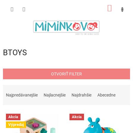
Prejsť
NÁKU
na
obsah
KOŠÍK
BTOYS
OTVORIŤ FILTER
R
a
Najpredávanejšie
Najlacnejšie
Najdrahšie
Abecedne
d
e
V
n
Akcia
Akcia
ý
i
Výpredaj
p
e