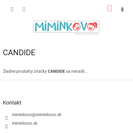
Prejsť
NÁKU
na
obsah
KOŠÍK
CANDIDE
Žiadne produkty značky
CANDIDE
sa nenašli...
Z
á
p
ä
Kontakt
t
i
miminkovo
@
miminkovo.sk
e
miminkovo.sk