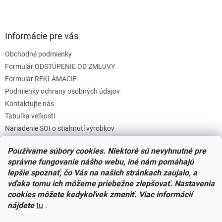
Informácie pre vás
Obchodné podmienky
Formulár ODSTÚPENIE OD ZMLUVY
Formulár REKLÁMACIE
Podmienky ochrany osobných údajov
Kontaktujte nás
Tabuľka veľkostí
Nariadenie SOI o stiahnutí výrobkov
Reklamačný poriadok
Používame súbory cookies. Niektoré sú nevyhnutné pre
Zásady súborov COOKIES
správne fungovanie nášho webu, iné nám pomáhajú
lepšie spoznať, čo Vás na našich stránkach zaujalo, a
vďaka tomu ich môžeme priebežne zlepšovať. Nastavenia
Facebook
cookies môžete kedykoľvek zmeniť. Viac informácií
nájdete
tu
.