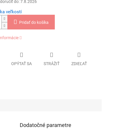
oručiť do:
7.8.2026
ka veľkostí
Pridať do košíka
informácie
OPÝTAŤ SA
STRÁŽIŤ
ZDIEĽAŤ
Dodatočné parametre