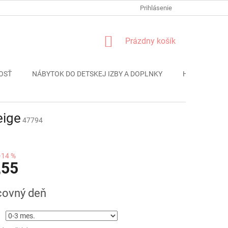
FORMULÁR REKLÁMACIE
PODMIENKY OCHRANY OSOBNÝCH ÚDAJO
Prihlásenie
NÁKUPNÝ
Prázdny košík
KOŠÍK
OSŤ
NÁBYTOK DO DETSKEJ IZBY A DOPLNKY
HRAČKY
eige
47794
–14 %
,55
ová
covný deň