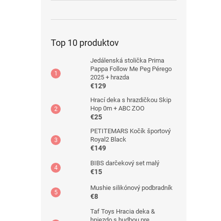
Top 10 produktov
Jedálenská stolička Prima
Pappa Follow Me Peg Pérego
2025 + hrazda
€129
Hrací deka s hrazdičkou Skip
Hop 0m + ABC ZOO
€25
PETITEMARS Kočík športový
Royal2 Black
€149
BIBS darčekový set malý
€15
Mushie silikónový podbradník
€8
Taf Toys Hracia deka &
hniezdo s hudbou pre