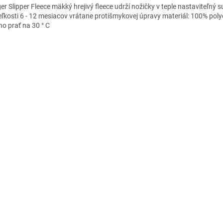
er Slipper Fleece mäkký hrejivý fleece udrží nožičky v teple nastaviteľný s
eľkosti 6 - 12 mesiacov vrátane protišmykovej úpravy materiál: 100% poly
o prať na 30 ° C