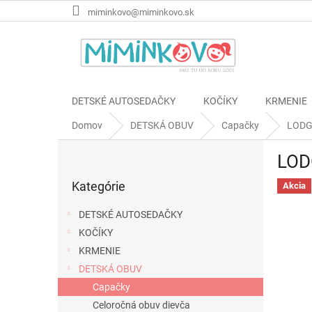
Prejsť
miminkovo@miminkovo.sk
na
obsah
DETSKÉ AUTOSEDAČKY
KOČÍKY
KRMENIE
Domov
DETSKÁ OBUV
Capačky
LODGE
B
LODG
o
Preskočiť
č
Kategórie
kategórie
Akcia
n
ý
DETSKÉ AUTOSEDAČKY
p
KOČÍKY
a
KRMENIE
n
e
DETSKÁ OBUV
l
Capačky
Celoročná obuv dievča