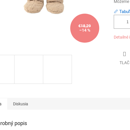
Môžeme d
📏 Tabuľ
€18,29
–14 %
Detailné 
TLAČ
s
Diskusia
robný popis