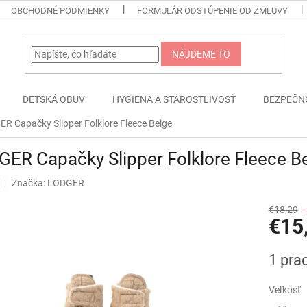
OBCHODNÉ PODMIENKY
FORMULÁR ODSTÚPENIE OD ZMLUVY
NÁJDEME TO
DETSKÁ OBUV
HYGIENA A STAROSTLIVOSŤ
BEZPEČN
R Capačky Slipper Folklore Fleece Beige
ER Capačky Slipper Folklore Fleece B
Značka:
LODGER
€18,29
€15
Jednotk
1 pra
cena:
Veľkosť