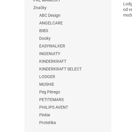
PRE MAMIČKY
Lodg
Značky
od v
možn
ABC Design
ANGELCARE
BIBS
Dooky
EASYWALKER
INGENUITY
KINDERKRAFT
KINDERKRAFT SELECT
LODGER
MUSHIE
Peg Pérego
PETITEMARS
PHILIPS AVENT
Pinkie
Protetika