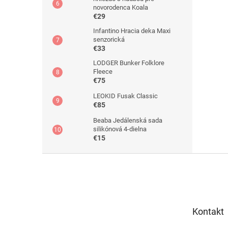
novorodenca Koala
€29
Infantino Hracia deka Maxi
senzorická
€33
LODGER Bunker Folklore
Fleece
€75
LEOKID Fusak Classic
€85
Beaba Jedálenská sada
silikónová 4-dielna
€15
Z
á
p
ä
t
Kontakt
i
e