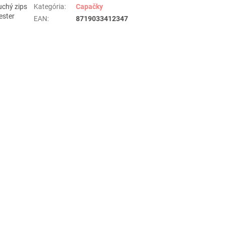
uchý zips
Kategória
:
Capačky
ester
EAN
:
8719033412347