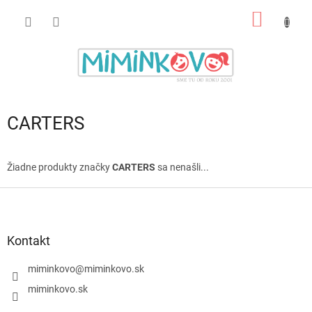
Prejsť
NÁKU
na
obsah
KOŠÍK
CARTERS
Žiadne produkty značky
CARTERS
sa nenašli...
Z
á
p
ä
Kontakt
t
i
miminkovo
@
miminkovo.sk
e
miminkovo.sk