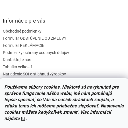
Informácie pre vás
Obchodné podmienky
Formulár ODSTÚPENIE OD ZMLUVY
Formulár REKLÁMACIE
Podmienky ochrany osobných údajov
Kontaktujte nás
Tabuľka veľkostí
Nariadenie SOI o stiahnutí výrobkov
Reklamačný poriadok
Používame súbory cookies. Niektoré sú nevyhnutné pre
Zásady súborov COOKIES
správne fungovanie nášho webu, iné nám pomáhajú
lepšie spoznať, čo Vás na našich stránkach zaujalo, a
vďaka tomu ich môžeme priebežne zlepšovať. Nastavenia
Facebook
cookies môžete kedykoľvek zmeniť. Viac informácií
nájdete
tu
.