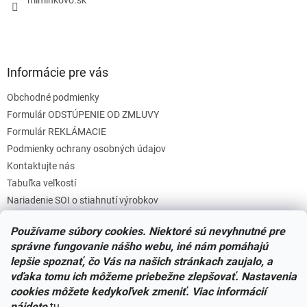
Informácie pre vás
Obchodné podmienky
Formulár ODSTÚPENIE OD ZMLUVY
Formulár REKLÁMACIE
Podmienky ochrany osobných údajov
Kontaktujte nás
Tabuľka veľkostí
Nariadenie SOI o stiahnutí výrobkov
Reklamačný poriadok
Používame súbory cookies. Niektoré sú nevyhnutné pre
Zásady súborov COOKIES
správne fungovanie nášho webu, iné nám pomáhajú
lepšie spoznať, čo Vás na našich stránkach zaujalo, a
vďaka tomu ich môžeme priebežne zlepšovať. Nastavenia
Facebook
cookies môžete kedykoľvek zmeniť. Viac informácií
nájdete
tu
.