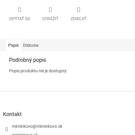
OPÝTAŤ SA
STRÁŽIŤ
ZDIEĽAŤ
Popis
Diskusia
Podrobný popis
Popis produktu nie je dostupný
Z
á
p
ä
Kontakt
t
i
miminkovo
@
miminkovo.sk
e
miminkovo.sk