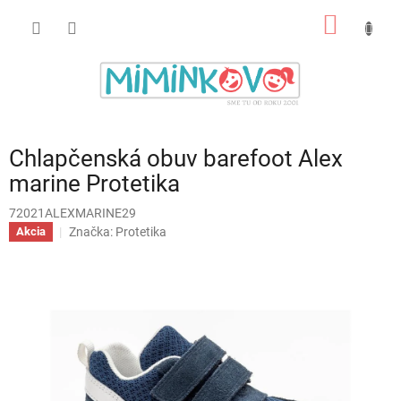
Prejsť
NÁKU
na
obsah
KOŠÍK
Chlapčenská obuv barefoot Alex
marine Protetika
72021ALEXMARINE29
Značka:
Protetika
Akcia