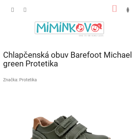
Prejsť
NÁKU
na
obsah
KOŠÍK
Chlapčenská obuv Barefoot Michael
green Protetika
Značka:
Protetika