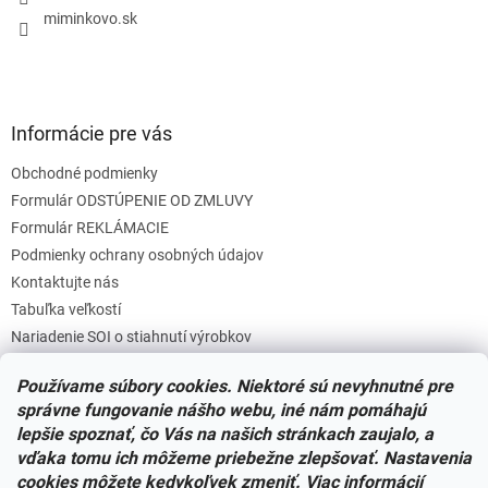
e
miminkovo.sk
Informácie pre vás
Obchodné podmienky
Formulár ODSTÚPENIE OD ZMLUVY
Formulár REKLÁMACIE
Podmienky ochrany osobných údajov
Kontaktujte nás
Tabuľka veľkostí
Nariadenie SOI o stiahnutí výrobkov
Reklamačný poriadok
Používame súbory cookies. Niektoré sú nevyhnutné pre
Zásady súborov COOKIES
správne fungovanie nášho webu, iné nám pomáhajú
lepšie spoznať, čo Vás na našich stránkach zaujalo, a
vďaka tomu ich môžeme priebežne zlepšovať. Nastavenia
Facebook
cookies môžete kedykoľvek zmeniť. Viac informácií