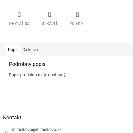
OPÝTAŤ SA
STRÁŽIŤ
ZDIEĽAŤ
Popis
Diskusia
Podrobný popis
Popis produktu nie je dostupný
Z
á
p
ä
Kontakt
t
i
miminkovo
@
miminkovo.sk