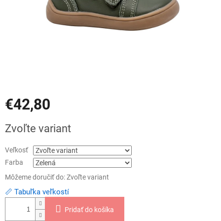
€42,80
Jednotková
Zvoľte variant
cena:
Veľkosť
Farba
Môžeme doručiť do:
Zvoľte variant
📏 Tabuľka veľkostí
Pridať do košíka