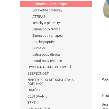
Celoročná obuv chlapec
Zdravotné prezuvky
ATTIPAS
Tenisky a plátenky
Zimná obuv dievča
Zimná obuv chlapec
Detské papuče
Gumáky
Letná obuv dievča
Letná obuv chlapec
HYGIENA A STAROSTLIVOSŤ
BEZPEČNOSŤ
Popi
NÁBYTOK DO DETSKEJ IZBY A
DOPLNKY
HRAČKY
Pod
CESTOVANIE
TEXTIL
Dets
Chla