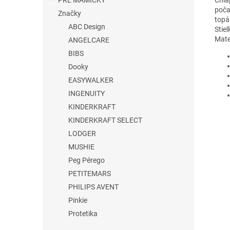
PRE MAMIČKY
poča
Značky
topá
ABC Design
Stie
Mater
ANGELCARE
BIBS
Dooky
EASYWALKER
INGENUITY
KINDERKRAFT
KINDERKRAFT SELECT
LODGER
MUSHIE
Peg Pérego
PETITEMARS
PHILIPS AVENT
Pinkie
Protetika