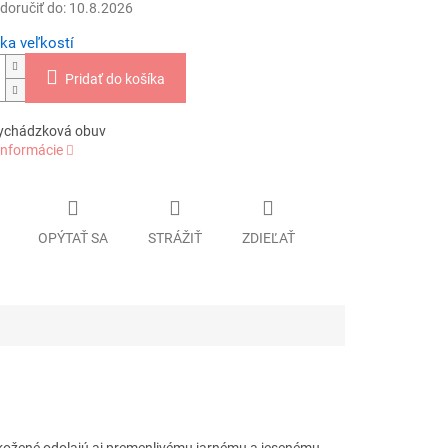
oručiť do:
10.8.2026
ka veľkostí
Pridať do košíka
ychádzková obuv
informácie
OPÝTAŤ SA
STRÁŽIŤ
ZDIEĽAŤ
okožené odolajú aj premenlivému jarnému a jesenému