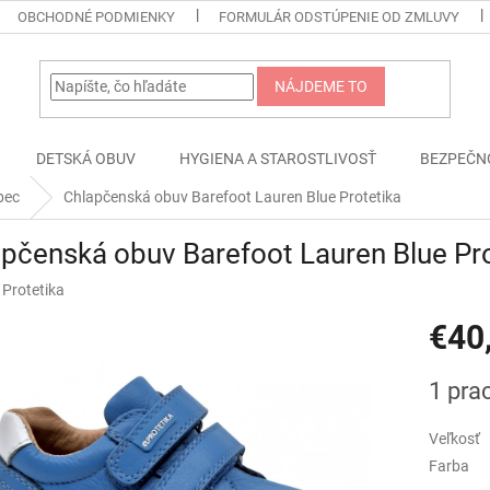
OBCHODNÉ PODMIENKY
FORMULÁR ODSTÚPENIE OD ZMLUVY
NÁJDEME TO
DETSKÁ OBUV
HYGIENA A STAROSTLIVOSŤ
BEZPEČN
pec
Chlapčenská obuv Barefoot Lauren Blue Protetika
pčenská obuv Barefoot Lauren Blue Pro
:
Protetika
€40
Jednotk
1 pra
cena:
Veľkosť
Farba