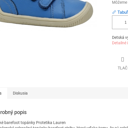
Môžeme d
📏 Tabuľ
Detská v
Detailné 
TLAČ
s
Diskusia
robný popis
ké barefoot topánky Protetika Lauren
pčenské celoročné topánky barefoot strihu, ktoré vďaka tomu, že sú cel