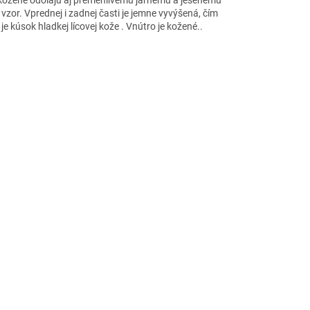
or. Vprednej i zadnej časti je jemne vyvýšená, čím
 kúsok hladkej lícovej kože . Vnútro je kožené..