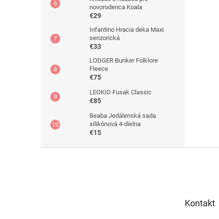
novorodenca Koala
€29
Infantino Hracia deka Maxi
senzorická
€33
LODGER Bunker Folklore
Fleece
€75
LEOKID Fusak Classic
€85
Beaba Jedálenská sada
silikónová 4-dielna
€15
Z
á
p
ä
t
Kontakt
i
e