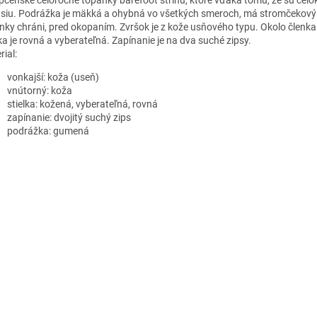
siu. Podrážka je mäkká a ohybná vo všetkých smeroch, má stromčekový vz
nky chráni, pred okopaním. Zvršok je z kože usňového typu. Okolo členka je
lka je rovná a vyberateľná. Zapínanie je na dva suché zipsy.
ial:
vonkajší: koža (useň)
vnútorný: koža
stielka: kožená, vyberateľná, rovná
zapínanie: dvojitý suchý zips
podrážka: gumená