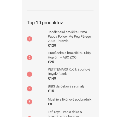
Top 10 produktov
Jedálenská stolička Prima
Pappa Follow Me Peg Pérego
2025 + hrazda
€129
Hrací deka s hrazdičkou Skip
Hop 0m + ABC ZOO
€25
PETITEMARS Kočík športový
Royal2 Black
€149
BIBS darčekový set malý
€15
Mushie silikónový podbradník
€8
Taf Toys Hracia deka &
hniezdo s hudbou pre