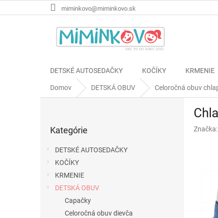
Prejsť
miminkovo@miminkovo.sk
na
obsah
DETSKÉ AUTOSEDAČKY
KOČÍKY
KRMENIE
Domov
DETSKÁ OBUV
Celoročná obuv chla
B
Chla
o
Preskočiť
č
Kategórie
Značka
kategórie
n
ý
DETSKÉ AUTOSEDAČKY
p
KOČÍKY
a
KRMENIE
n
e
DETSKÁ OBUV
l
Capačky
Celoročná obuv dievča