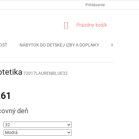
FORMULÁR REKLÁMACIE
PODMIENKY OCHRANY OSOBNÝCH ÚDAJO
Prihlásenie
NÁKUPNÝ
Prázdny košík
KOŠÍK
OSŤ
NÁBYTOK DO DETSKEJ IZBY A DOPLNKY
HRAČKY
tetika
72017LAURENBLUE32
,61
ová
covný deň