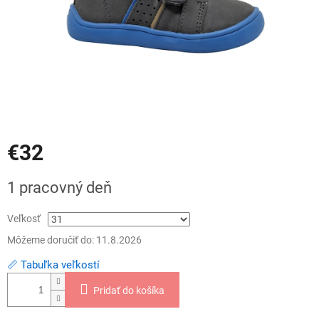
€32
Jednotková
1 pracovný deň
cena:
Veľkosť
Môžeme doručiť do:
11.8.2026
📏 Tabuľka veľkostí
Pridať do košíka