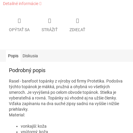
Detailné informácie
OPÝTAŤ SA
STRÁŽIŤ
ZDIEĽAŤ
Popis
Diskusia
Podrobný popis
Rasel - barefoot topánky z výroby od firmy Protetika. Podošva
týchto topánok je mäkká, pružná a ohybná vo všetkých
smeroch. Je vyvýšená po celom obvode topánok. Stielka je
vyberateľná a rovná. Topánky sú vhodné aj na užšie členky.
Vďaka zapínaniu na dva suché zipsy sadnú na vyššie i nižšie
priehlavky.
Material:
vonkajší: koža
vnútorný: koža