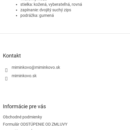
stielka: kožená, vyberateľná, rovná
zapínanie: dvojitý suchý zips
podrážka: gumená
Z
á
p
ä
Kontakt
t
i
miminkovo
@
miminkovo.sk
e
miminkovo.sk
Informácie pre vás
Obchodné podmienky
Formulár ODSTÚPENIE OD ZMLUVY