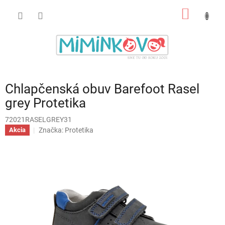
Prejsť
NÁKU
na
obsah
KOŠÍK
Chlapčenská obuv Barefoot Rasel
grey Protetika
72021RASELGREY31
Značka:
Protetika
Akcia