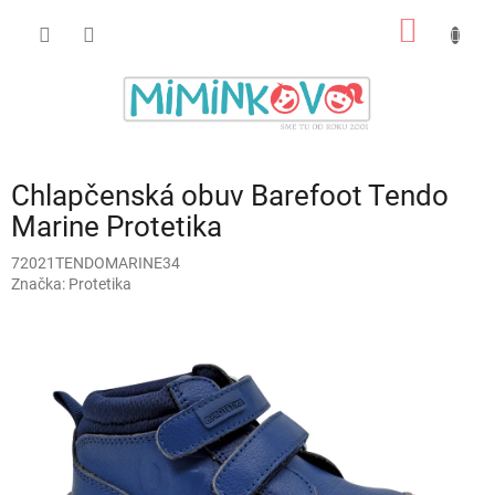
Prejsť
NÁKU
na
obsah
KOŠÍK
Chlapčenská obuv Barefoot Tendo
Marine Protetika
72021TENDOMARINE34
Značka:
Protetika