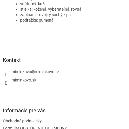
vnútorný: koža
stielka: kožená, vyberateľná, rovná
zapínanie: dvojitý suchý zips
podrážka: gumená
Z
á
p
ä
Kontakt
t
i
miminkovo
@
miminkovo.sk
e
miminkovo.sk
Informácie pre vás
Obchodné podmienky
Formulár ODSTÚPENIE OD ZMLUVY