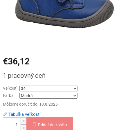
€36,12
Jednotková
1 pracovný deň
cena:
Veľkosť
Farba
Môžeme doručiť do:
10.8.2026
📏 Tabuľka veľkostí
Pridať do košíka