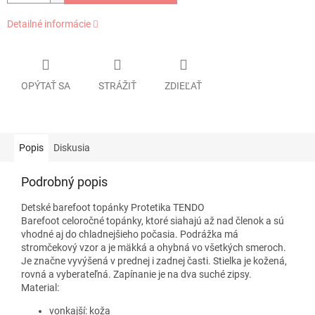
Detailné informácie
OPÝTAŤ SA
STRÁŽIŤ
ZDIEĽAŤ
Popis
Diskusia
Podrobný popis
Detské barefoot topánky Protetika TENDO
Barefoot celoročné topánky, ktoré siahajú až nad členok a sú
vhodné aj do chladnejšieho počasia. Podrážka má
stromčekový vzor a je mäkká a ohybná vo všetkých smeroch.
Je značne vyvýšená v prednej i zadnej časti. Stielka je kožená,
rovná a vyberateľná. Zapínanie je na dva suché zipsy.
Material:
vonkajší: koža