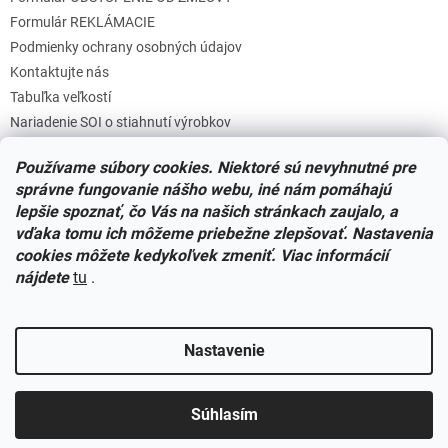
Formulár REKLÁMACIE
Podmienky ochrany osobných údajov
Kontaktujte nás
Tabuľka veľkostí
Nariadenie SOI o stiahnutí výrobkov
Reklamačný poriadok
Používame súbory cookies. Niektoré sú nevyhnutné pre
Zásady súborov COOKIES
správne fungovanie nášho webu, iné nám pomáhajú
lepšie spoznať, čo Vás na našich stránkach zaujalo, a
vďaka tomu ich môžeme priebežne zlepšovať. Nastavenia
Facebook
cookies môžete kedykoľvek zmeniť. Viac informácií
nájdete
tu
.
Nastavenie
Vytvoril Shoptet
Súhlasím
Copyright 2026
Miminkovo.sk
. Všetky práva vyhradené.