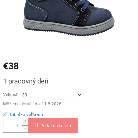
€38
Jednotková
1 pracovný deň
cena:
Veľkosť
Môžeme doručiť do:
11.8.2026
📏 Tabuľka veľkostí
Pridať do košíka