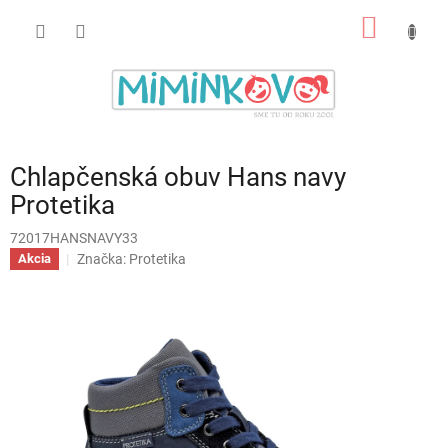
Prejsť
NÁKU
na
obsah
KOŠÍK
Chlapčenská obuv Hans navy
Protetika
72017HANSNAVY33
Značka:
Protetika
Akcia