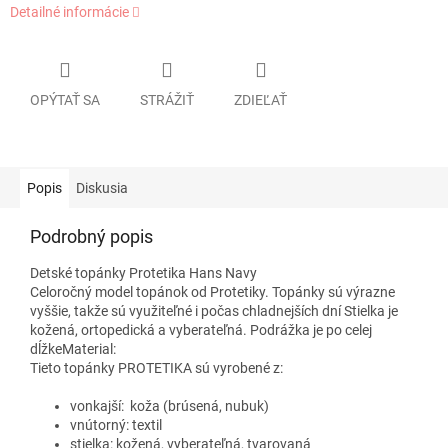
Detailné informácie
OPÝTAŤ SA
STRÁŽIŤ
ZDIEĽAŤ
Popis
Diskusia
Podrobný popis
Detské topánky Protetika Hans Navy
Celoročný model topánok od Protetiky. Topánky sú výrazne
vyššie, takže sú využiteľné i počas chladnejších dní Stielka je
kožená, ortopedická a vyberateľná. Podrážka je po celej
dĺžkeMaterial:
Tieto topánky PROTETIKA sú vyrobené z:
vonkajší: koža (brúsená, nubuk)
vnútorný: textil
stielka: kožená, vyberateľná, tvarovaná