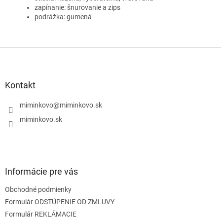
zapínanie: šnurovanie a zips
podrážka: gumená
Z
á
p
ä
Kontakt
t
i
miminkovo
@
miminkovo.sk
e
miminkovo.sk
Informácie pre vás
Obchodné podmienky
Formulár ODSTÚPENIE OD ZMLUVY
Formulár REKLÁMACIE