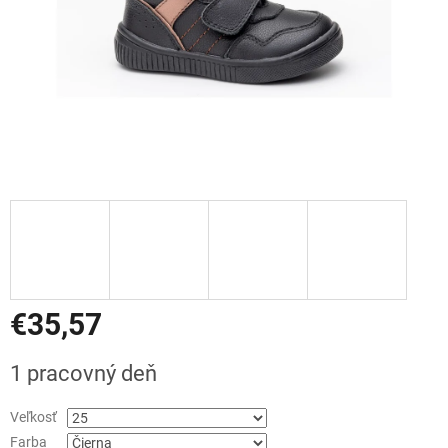
€35,57
Jednotková
1 pracovný deň
cena:
Veľkosť
Farba