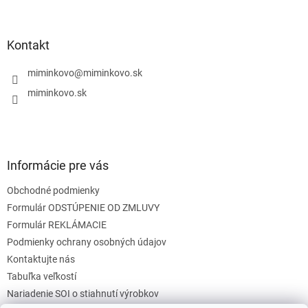
á
p
ä
Kontakt
t
i
miminkovo
@
miminkovo.sk
e
miminkovo.sk
Informácie pre vás
Obchodné podmienky
Formulár ODSTÚPENIE OD ZMLUVY
Formulár REKLÁMACIE
Podmienky ochrany osobných údajov
Kontaktujte nás
Tabuľka veľkostí
Nariadenie SOI o stiahnutí výrobkov