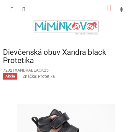
Prejsť
NÁKU
na
obsah
KOŠÍK
Dievčenská obuv Xandra black
Protetika
72021XANDRABLACK25
Značka:
Protetika
Akcia