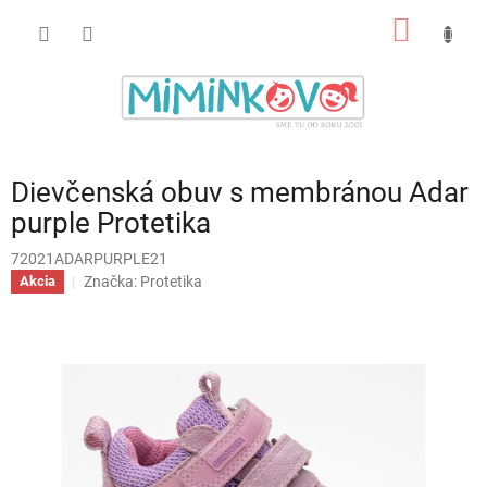
Prejsť
NÁKU
na
obsah
KOŠÍK
Dievčenská obuv s membránou Adar
purple Protetika
72021ADARPURPLE21
Značka:
Protetika
Akcia