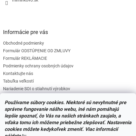
Informácie pre vás
Obchodné podmienky
Formulár ODSTÚPENIE OD ZMLUVY
Formulár REKLÁMACIE
Podmienky ochrany osobných údajov
Kontaktujte nás
Tabuľka veľkostí
Nariadenie SOI o stiahnutí výrobkov
Reklamačný poriadok
Používame súbory cookies. Niektoré sú nevyhnutné pre
Zásady súborov COOKIES
správne fungovanie nášho webu, iné nám pomáhajú
lepšie spoznať, čo Vás na našich stránkach zaujalo, a
vďaka tomu ich môžeme priebežne zlepšovať. Nastavenia
Facebook
cookies môžete kedykoľvek zmeniť. Viac informácií
nájdete
tu
.