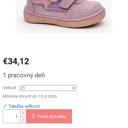
€34,12
Jednotková
1 pracovný deň
cena:
Veľkosť
Môžeme doručiť do:
10.8.2026
📏 Tabuľka veľkostí
Pridať do košíka