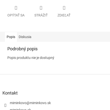
OPÝTAŤ SA
STRÁŽIŤ
ZDIEĽAŤ
Popis
Diskusia
Podrobný popis
Popis produktu nie je dostupný
Z
á
p
ä
Kontakt
t
i
miminkovo
@
miminkovo.sk
e
miminkovo.sk