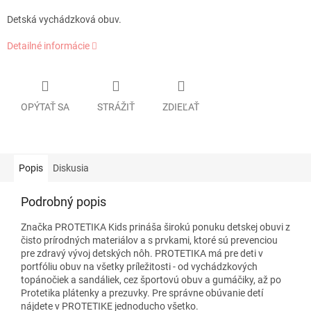
Detská vychádzková obuv.
Detailné informácie
OPÝTAŤ SA
STRÁŽIŤ
ZDIEĽAŤ
Popis
Diskusia
Podrobný popis
Značka PROTETIKA Kids prináša širokú ponuku detskej obuvi z
čisto prírodných materiálov a s prvkami, ktoré sú prevenciou
pre zdravý vývoj detských nôh. PROTETIKA má pre deti v
portfóliu obuv na všetky príležitosti - od vychádzkových
topánočiek a sandáliek, cez športovú obuv a gumáčiky, až po
Protetika plátenky a prezuvky. Pre správne obúvanie detí
nájdete v PROTETIKE jednoducho všetko.