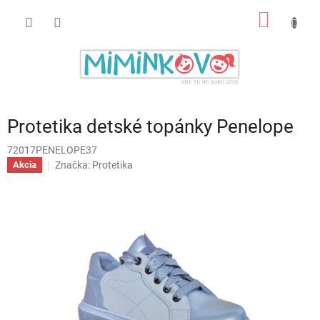
Prejsť
NÁKU
na
obsah
KOŠÍK
Protetika detské topánky Penelope
72017PENELOPE37
Značka:
Protetika
Akcia