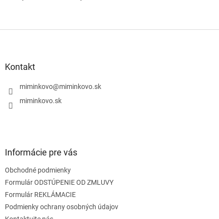
Z
á
p
ä
Kontakt
t
i
miminkovo
@
miminkovo.sk
e
miminkovo.sk
Informácie pre vás
Obchodné podmienky
Formulár ODSTÚPENIE OD ZMLUVY
Formulár REKLÁMACIE
Podmienky ochrany osobných údajov
Kontaktujte nás