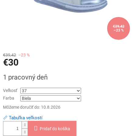
€39,42
–23 %
€39,42
–23 %
€30
Jednotková
1 pracovný deň
cena:
Veľkosť
Farba
Môžeme doručiť do:
10.8.2026
📏 Tabuľka veľkostí
Pridať do košíka