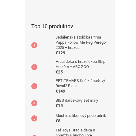
Top 10 produktov
Jedálenská stolička Prima
Pappa Follow Me Peg Pérego
2025 + hrazda
€129
Hrací deka s hrazdičkou Skip
Hop 0m + ABC ZOO
€25
PETITEMARS Kočík športový
Royal2 Black
€149
BIBS darčekový set malý
€15
Mushie silikónový podbradník
€8
Taf Toys Hracia deka &
hniezdo s hudbou pre