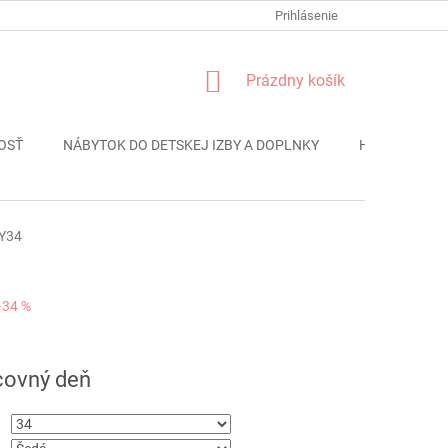
FORMULÁR REKLÁMACIE
PODMIENKY OCHRANY OSOBNÝCH ÚDAJO
Prihlásenie
NÁKUPNÝ
Prázdny košík
KOŠÍK
OSŤ
NÁBYTOK DO DETSKEJ IZBY A DOPLNKY
HRAČKY
Y34
–34 %
ová
covný deň