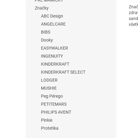
PRE MAMIČKY
Znač
Značky
zdra
ABC Design
sand
ANGELCARE
všet
BIBS
Dooky
EASYWALKER
INGENUITY
KINDERKRAFT
KINDERKRAFT SELECT
LODGER
MUSHIE
Peg Pérego
PETITEMARS
PHILIPS AVENT
Pinkie
Protetika