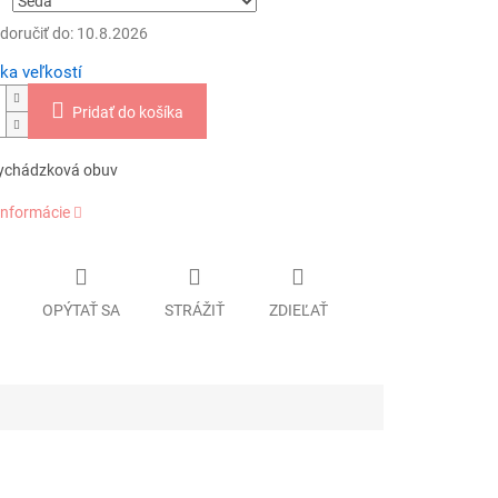
oručiť do:
10.8.2026
ka veľkostí
Pridať do košíka
ychádzková obuv
informácie
OPÝTAŤ SA
STRÁŽIŤ
ZDIEĽAŤ