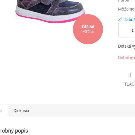
Farba
Môžeme d
📏 Tabuľ
€42,66
–34 %
Detská v
Detailné 
TLAČ
s
Diskusia
robný popis