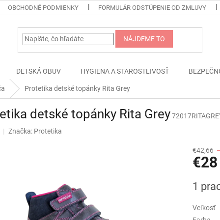
OBCHODNÉ PODMIENKY
FORMULÁR ODSTÚPENIE OD ZMLUVY
NÁJDEME TO
DETSKÁ OBUV
HYGIENA A STAROSTLIVOSŤ
BEZPEČN
ča
Protetika detské topánky Rita Grey
etika detské topánky Rita Grey
72017RITAGRE
Značka:
Protetika
€42,66
€28
Jednotk
1 pra
cena:
Veľkosť