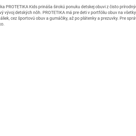
ka PROTETIKA Kids prináša širokú ponuku detskej obuvi z čisto prírodnýc
vý vývoj detských nôh. PROTETIKA má pre deti v portfóliu obuv na všetky 
áliek, cez športovú obuv a gumáčiky, až po plátenky a prezuvky. Pre sp
ko.