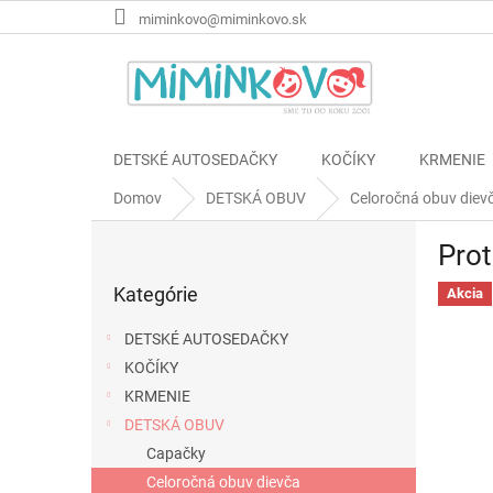
Prejsť
miminkovo@miminkovo.sk
na
obsah
DETSKÉ AUTOSEDAČKY
KOČÍKY
KRMENIE
Domov
DETSKÁ OBUV
Celoročná obuv diev
B
Prot
o
Preskočiť
č
Kategórie
kategórie
Akcia
n
ý
DETSKÉ AUTOSEDAČKY
p
KOČÍKY
a
KRMENIE
n
e
DETSKÁ OBUV
l
Capačky
Celoročná obuv dievča