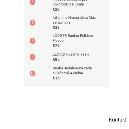
novorodenca Koala
€29
Infantino Hracia deka Maxi
senzorická
€33
LODGER Bunker Folklore
Fleece
€75
LEOKID Fusak Classic
€85
Beaba Jedálenská sada
silikónová 4-dielna
€15
Z
á
p
ä
t
Kontakt
i
e