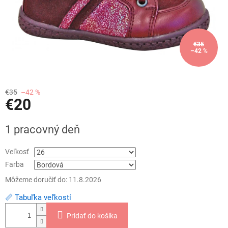
€35
–42 %
€35
–42 %
€20
Jednotková
1 pracovný deň
cena:
Veľkosť
Farba
Môžeme doručiť do:
11.8.2026
📏 Tabuľka veľkostí
Pridať do košíka