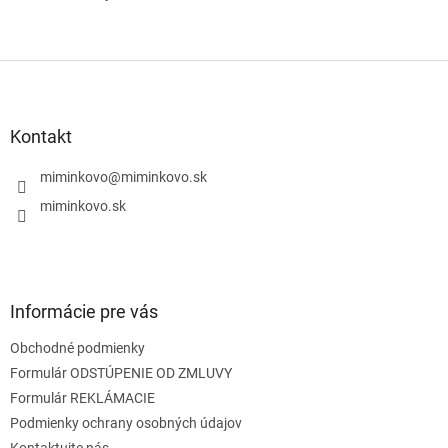
Z
á
p
ä
Kontakt
t
i
miminkovo
@
miminkovo.sk
e
miminkovo.sk
Informácie pre vás
Obchodné podmienky
Formulár ODSTÚPENIE OD ZMLUVY
Formulár REKLÁMACIE
Podmienky ochrany osobných údajov
Kontaktujte nás