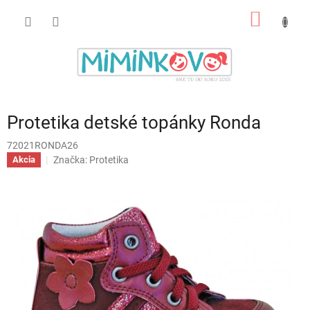
Prejsť
NÁKU
na
obsah
KOŠÍK
Protetika detské topánky Ronda
72021RONDA26
Značka:
Protetika
Akcia