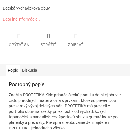
Detská vychádzková obuv
Detailné informácie
OPÝTAŤ SA
STRÁŽIŤ
ZDIEĽAŤ
Popis
Diskusia
Podrobný popis
Značka PROTETIKA Kids prináša širokú ponuku detskej obuvi z
čisto prírodných materiálov a s prvkami, ktoré sú prevenciou
pre zdravý vývoj detských nôh. PROTETIKA má pre deti v
portfóliu obuv na všetky príležitosti - od vychádzkových
topánočiek a sandáliek, cez športovú obuv a gumáčiky, až po
plátenky a prezuvky. Pre správne obúvanie detí nájdete v
PROTETIKE jednoducho všetko.