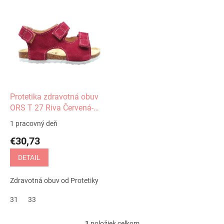
V
ý
p
i
s
p
r
o
d
Protetika zdravotná obuv
u
ORS T 27 Riva Červená-
k
Gerbera
1 pracovný deň
t
€30,73
o
v
DETAIL
Zdravotná obuv od Protetiky
31
33
1
položiek celkom