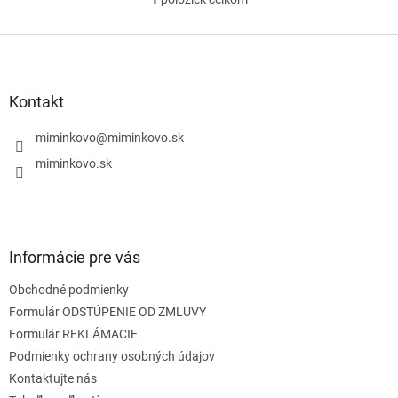
O
v
l
Z
á
á
d
p
a
ä
Kontakt
c
t
i
i
miminkovo
@
miminkovo.sk
e
e
p
miminkovo.sk
r
v
k
y
v
Informácie pre vás
ý
p
Obchodné podmienky
i
s
Formulár ODSTÚPENIE OD ZMLUVY
u
Formulár REKLÁMACIE
Podmienky ochrany osobných údajov
Kontaktujte nás