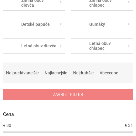
Zimná obuv
Zimná obuv
dievča
chlapec
Detské papuče
Gumáky
Letná obuv
Letná obuv dievča
chlapec
R
a
Najpredávanejšie
Najlacnejšie
Najdrahšie
Abecedne
d
e
n
ZAVRIEŤ FILTER
i
e
p
Cena
r
o
€
30
€
31
d