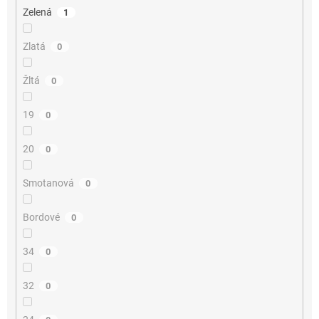
Zelená
1
Zlatá
0
Žltá
0
19
0
20
0
Smotanová
0
Bordové
0
34
0
32
0