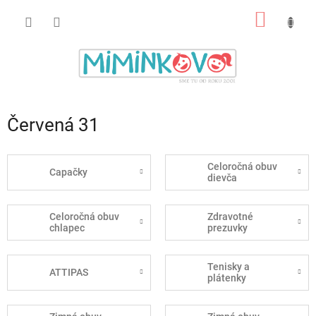
Prejsť
NÁKU
na
obsah
KOŠÍK
Červená 31
Celoročná obuv
Capačky
dievča
Celoročná obuv
Zdravotné
chlapec
prezuvky
Tenisky a
ATTIPAS
plátenky