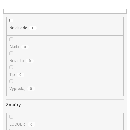
u
k
t
o
v
Na sklade
1
Akcia
0
Novinka
0
Tip
0
Výpredaj
0
Značky
LODGER
0