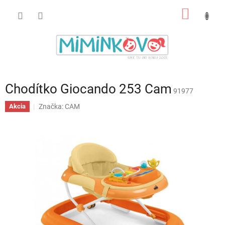
Prejsť
NÁKU
na
obsah
KOŠÍK
Chodítko Giocando 253 Cam
91977
Značka:
CAM
Akcia