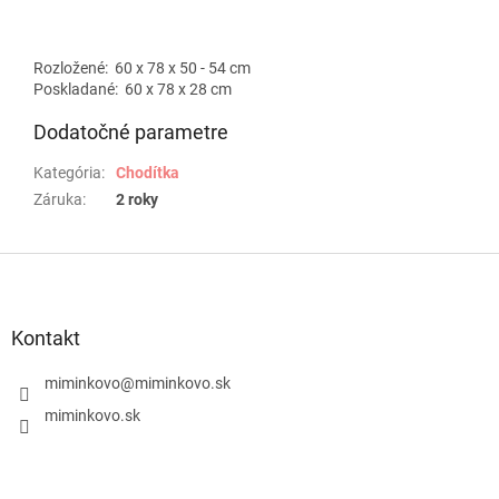
Rozložené: 60 x 78 x 50 - 54 cm
Poskladané: 60 x 78 x 28 cm
Dodatočné parametre
Kategória
:
Chodítka
Záruka
:
2 roky
Z
á
p
ä
Kontakt
t
i
miminkovo
@
miminkovo.sk
e
miminkovo.sk