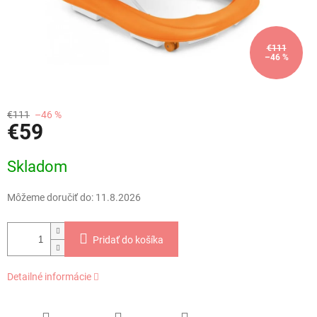
€111
–46 %
€111
–46 %
€59
Jednotková
Skladom
cena:
Môžeme doručiť do:
11.8.2026
Pridať do košíka
Detailné informácie