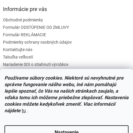
Informácie pre vás
Obchodné podmienky
Formulár ODSTÚPENIE OD ZMLUVY
Formulár REKLÁMACIE
Podmienky ochrany osobných údajov
Kontaktujte nás
Tabuľka veľkostí
Nariadenie SOI o stiahnutí výrobkov
Reklamačný poriadok
Používame súbory cookies. Niektoré sú nevyhnutné pre
Zásady súborov COOKIES
správne fungovanie nášho webu, iné nám pomáhajú
lepšie spoznať, čo Vás na našich stránkach zaujalo, a
vďaka tomu ich môžeme priebežne zlepšovať. Nastavenia
Facebook
cookies môžete kedykoľvek zmeniť. Viac informácií
nájdete
tu
.
Nastavenie