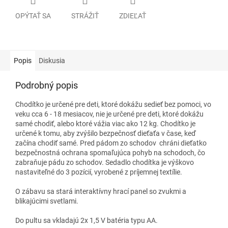
OPÝTAŤ SA
STRÁŽIŤ
ZDIEĽAŤ
Popis
Diskusia
Podrobný popis
Chodítko je určené pre deti, ktoré dokážu sedieť bez pomoci, vo
veku cca 6 - 18 mesiacov, nie je určené pre deti, ktoré dokážu
samé chodiť, alebo ktoré vážia viac ako 12 kg. Chodítko je
určené k tomu, aby zvýšilo bezpečnosť dieťaťa v čase, keď
začína chodiť samé. Pred pádom zo schodov chráni dieťatko
bezpečnostná ochrana spomaľujúca pohyb na schodoch, čo
zabraňuje pádu zo schodov. Sedadlo chodítka je výškovo
nastaviteľné do 3 pozícií, vyrobené z príjemnej textílie.
O zábavu sa stará interaktívny hrací panel so zvukmi a
blikajúcimi svetlami.
Do pultu sa vkladajú 2x 1,5 V batéria typu AA.