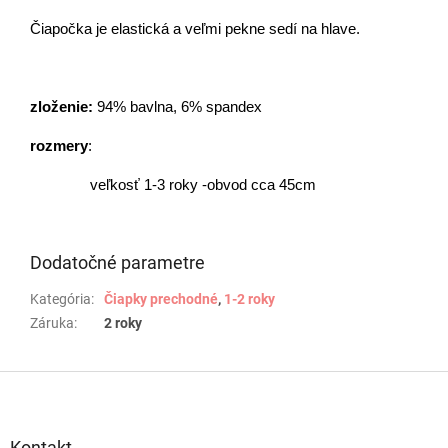
Čiapočka je elastická a veľmi pekne sedí na hlave.
zloženie:
94% bavlna, 6% spandex
rozmery
:
veľkosť 1-3 roky -obvod cca 45cm
Dodatočné parametre
Kategória
:
Čiapky prechodné
,
1-2 roky
Záruka
:
2 roky
Z
á
p
ä
Kontakt