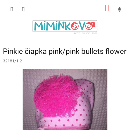
Prejsť
NÁKU
na
obsah
KOŠÍK
Pinkie čiapka pink/pink bullets flower
32181/1-2