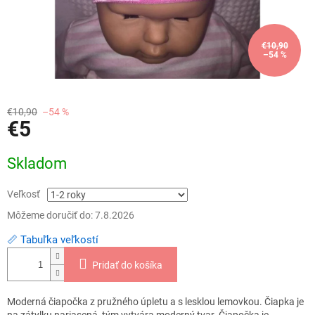
€10,90
–54 %
€10,90
–54 %
€5
Jednotková
Skladom
cena:
Veľkosť
Môžeme doručiť do:
7.8.2026
📏 Tabuľka veľkostí
Pridať do košíka
Moderná čiapočka z pružného úpletu a s lesklou lemovkou. Čiapka je