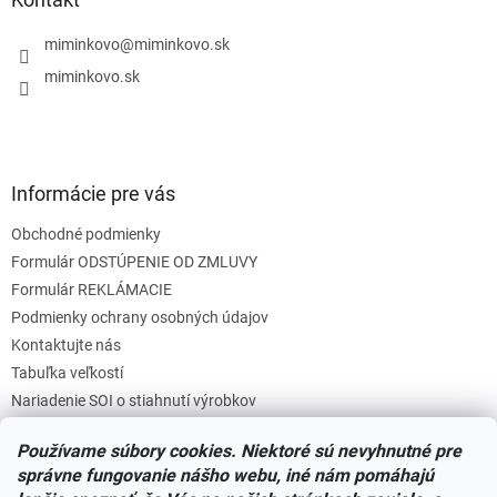
t
i
miminkovo
@
miminkovo.sk
e
miminkovo.sk
Informácie pre vás
Obchodné podmienky
Formulár ODSTÚPENIE OD ZMLUVY
Formulár REKLÁMACIE
Podmienky ochrany osobných údajov
Kontaktujte nás
Tabuľka veľkostí
Nariadenie SOI o stiahnutí výrobkov
Reklamačný poriadok
Používame súbory cookies. Niektoré sú nevyhnutné pre
Zásady súborov COOKIES
správne fungovanie nášho webu, iné nám pomáhajú