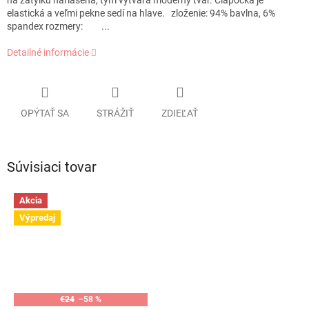
na zátylku nariasená, tým vytvára moderný tvar. Čiapočka je
elastická a veľmi pekne sedí na hlave. zloženie: 94% bavlna, 6%
spandex rozmery: ...
Detailné informácie
OPÝTAŤ SA
STRÁŽIŤ
ZDIEĽAŤ
Súvisiaci tovar
Akcia
Výpredaj
€24
–58 %