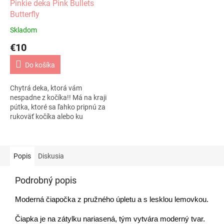
Pinkie deka Pink Bullets
Butterfly
Skladom
€10
Do košíka
Chytrá deka, ktorá vám
nespadne z kočíka!! Má na kraji
pútka, ktoré sa ľahko pripnú za
rukoväť kočíka alebo ku
strieške, vďaka tomu neskĺzne
z kočíka. Celá...
Popis
Diskusia
Podrobný popis
Moderná čiapočka z pružného úpletu a s lesklou lemovkou.
Čiapka je na zátylku nariasená, tým vytvára moderný tvar.