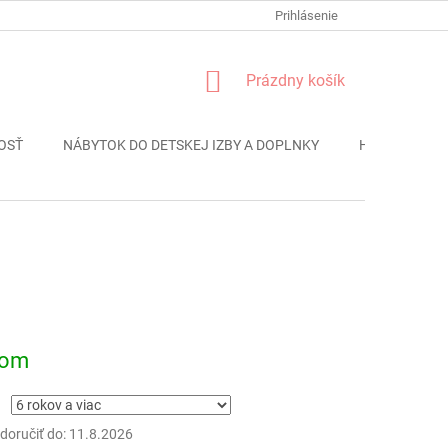
FORMULÁR REKLÁMACIE
PODMIENKY OCHRANY OSOBNÝCH ÚDAJO
Prihlásenie
NÁKUPNÝ
Prázdny košík
KOŠÍK
OSŤ
NÁBYTOK DO DETSKEJ IZBY A DOPLNKY
HRAČKY
ová
dom
oručiť do:
11.8.2026