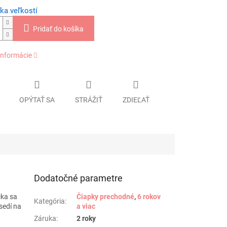
ka veľkostí
Pridať do košíka
informácie
OPÝTAŤ SA
STRÁŽIŤ
ZDIEĽAŤ
Dodatočné parametre
čka sa
Čiapky prechodné
,
6 rokov
Kategória
:
sedí na
a viac
Záruka
:
2 roky