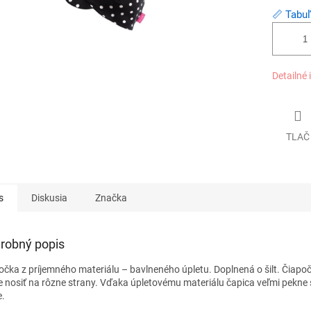
📏 Tabuľ
Detailné 
TLAČ
s
Diskusia
Značka
robný popis
očka z príjemného materiálu – bavlneného úpletu. Doplnená o šilt. Čiapo
 nosiť na rôzne strany. Vďaka úpletovému materiálu čapica veľmi pekne 
e.