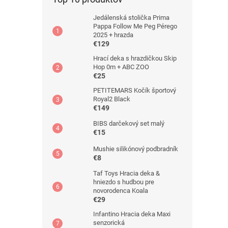
Jedálenská stolička Prima
Pappa Follow Me Peg Pérego
2025 + hrazda
€129
Hrací deka s hrazdičkou Skip
Hop 0m + ABC ZOO
€25
PETITEMARS Kočík športový
Royal2 Black
€149
BIBS darčekový set malý
€15
Mushie silikónový podbradník
€8
Taf Toys Hracia deka &
hniezdo s hudbou pre
novorodenca Koala
€29
Infantino Hracia deka Maxi
senzorická