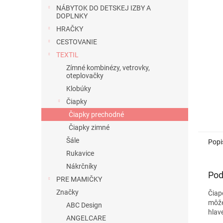
NÁBYTOK DO DETSKEJ IZBY A
DOPLNKY
HRAČKY
CESTOVANIE
TEXTIL
Zímné kombinézy, vetrovky,
oteplovačky
Klobúky
Čiapky
Čiapky prechodné
Čiapky zimné
Šále
Popi
Rukavice
Nákrčníky
Pod
PRE MAMIČKY
Značky
Čiap
môže
ABC Design
hlav
ANGELCARE