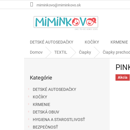
Prejsť
miminkovo@miminkovo.sk
na
obsah
DETSKÉ AUTOSEDAČKY
KOČÍKY
KRMENIE
Domov
TEXTIL
Čiapky
Čiapky precho
B
PINK
o
Preskočiť
č
Kategórie
kategórie
Akcia
n
ý
DETSKÉ AUTOSEDAČKY
p
KOČÍKY
a
KRMENIE
n
e
DETSKÁ OBUV
l
HYGIENA A STAROSTLIVOSŤ
BEZPEČNOSŤ