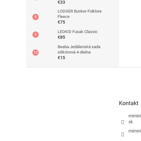
€33
LODGER Bunker Folklore
Fleece
€75
LEOKID Fusak Classic
€85
Beaba Jedálenská sada
silikónová 4-dielna
€15
Z
á
p
ä
t
Kontakt
i
e
mimin
sk
mimin