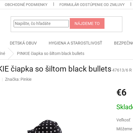
OBCHODNÉ PODMIENKY
FORMULÁR ODSTÚPENIE OD ZMLUVY
NÁJDEME TO
DETSKÁ OBUV
HYGIENA A STAROSTLIVOSŤ
BEZPEČN
dné
PINKIE čiapka so šiltom black bullets
IE čiapka so šiltom black bullets
47613/6 R
Značka:
Pinkie
€6
Jednotk
Skla
cena:
Veľkosť
Môžeme d