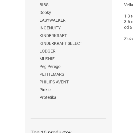
Veľk
BIBS
Dooky
1-3 
EASYWALKER
3-6 
od 6
INGENUITY
KINDERKRAFT
Zlož
KINDERKRAFT SELECT
LODGER
MUSHIE
Peg Pérego
PETITEMARS
PHILIPS AVENT
Pinkie
Protetika
Top 10 produktov