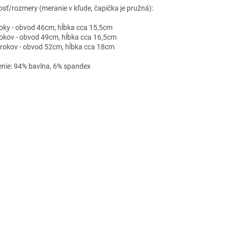
osť/rozmery (meranie v kľude, čapička je pružná):
roky - obvod 46cm, hĺbka cca 15,5cm
rokov - obvod 49cm, hĺbka cca 16,5cm
 rokov - obvod 52cm, hĺbka cca 18cm
enie: 94% bavlna, 6% spandex