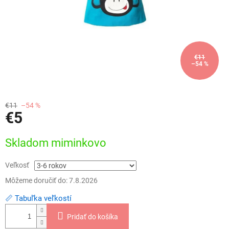
€11
–54 %
€11
–54 %
€5
Jednotková
Skladom miminkovo
cena:
Veľkosť
Môžeme doručiť do:
7.8.2026
📏 Tabuľka veľkostí
Pridať do košíka