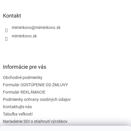
á
p
ä
Kontakt
t
i
miminkovo
@
miminkovo.sk
e
miminkovo.sk
Informácie pre vás
Obchodné podmienky
Formulár ODSTÚPENIE OD ZMLUVY
Formulár REKLÁMACIE
Podmienky ochrany osobných údajov
Kontaktujte nás
Tabuľka veľkostí
Nariadenie SOI o stiahnutí výrobkov
Reklamačný poriadok