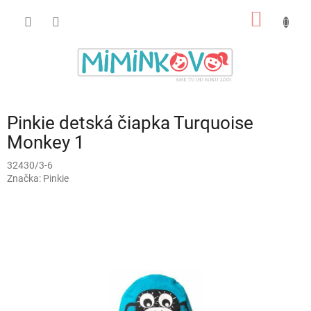
Prejsť
NÁKU
na
obsah
KOŠÍK
Pinkie detská čiapka Turquoise
Monkey 1
32430/3-6
Značka:
Pinkie