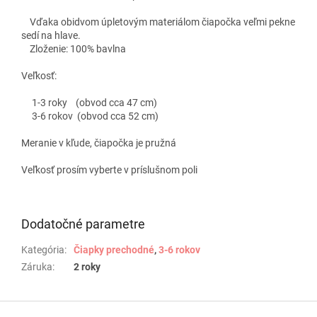
Vďaka obidvom úpletovým materiálom čiapočka veľmi pekne
sedí na hlave.
Zloženie: 100% bavlna
Veľkosť:
1-3 roky (obvod cca 47 cm)
3-6 rokov (obvod cca 52 cm)
Meranie v kľude, čiapočka je pružná
Veľkosť prosím vyberte v príslušnom poli
Dodatočné parametre
Kategória
:
Čiapky prechodné
,
3-6 rokov
Záruka
:
2 roky
Z