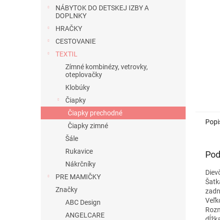
NÁBYTOK DO DETSKEJ IZBY A
DOPLNKY
HRAČKY
CESTOVANIE
TEXTIL
Zímné kombinézy, vetrovky,
oteplovačky
Klobúky
Čiapky
Čiapky prechodné
Popi
Čiapky zimné
Šále
Rukavice
Pod
Nákrčníky
Diev
PRE MAMIČKY
Šatk
Značky
zadn
Veľk
ABC Design
Rozm
ANGELCARE
dĺžk