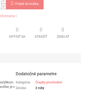
Pridať do košíka
informácie
OPÝTAŤ SA
STRÁŽIŤ
ZDIEĽAŤ
Dodatočné parametre
motýlikom.
Kategória
:
Čiapky prechodné
vičke, je v
Záruka
:
2 roky