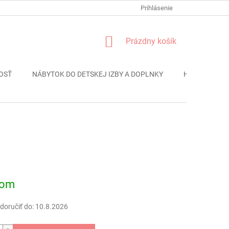
FORMULÁR REKLÁMACIE
PODMIENKY OCHRANY OSOBNÝCH ÚDAJO
Prihlásenie
NÁKUPNÝ
Prázdny košík
KOŠÍK
OSŤ
NÁBYTOK DO DETSKEJ IZBY A DOPLNKY
HRAČKY
ová
dom
oručiť do:
10.8.2026