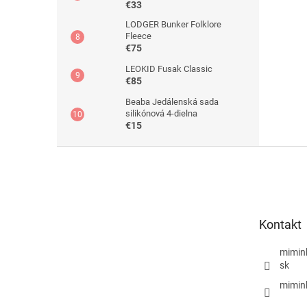
€33
LODGER Bunker Folklore
Fleece
€75
LEOKID Fusak Classic
€85
Beaba Jedálenská sada
silikónová 4-dielna
€15
Z
á
p
ä
t
Kontakt
i
e
mimin
sk
mimin