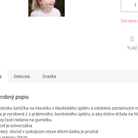
Detailné 
TLAČ
s
Diskusia
Značka
robný popis
čenska šatôčka na hlavičku z elastického úpletu a zdobená zamatovým 
a je vyrobená z z príjemného, bavlneného úpletu, a aby dobre držala na hla
ej časti riešená na gumičku.
osť je univerzálna
ery: obvod v pokojnom stave 49cm-šatka je pružná
a previsu 20cm