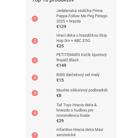
Jedálenská stolička Prima
Pappa Follow Me Peg Pérego
2025 + hrazda
€129
Hrací deka s hrazdičkou Skip
Hop 0m + ABC ZOO
€25
PETITEMARS Kočík športový
Royal2 Black
€149
BIBS darčekový set malý
€15
Mushie silikónový podbradník
€8
Taf Toys Hracia deka &
hniezdo s hudbou pre
novorodenca Koala
€29
Infantino Hracia deka Maxi
senzorická