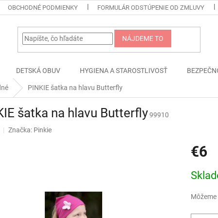
OBCHODNÉ PODMIENKY
FORMULÁR ODSTÚPENIE OD ZMLUVY
NÁJDEME TO
DETSKÁ OBUV
HYGIENA A STAROSTLIVOSŤ
BEZPEČN
dné
PINKIE šatka na hlavu Butterfly
IE šatka na hlavu Butterfly
99910
Značka:
Pinkie
€6
Jednotk
Skla
cena:
Môžeme d