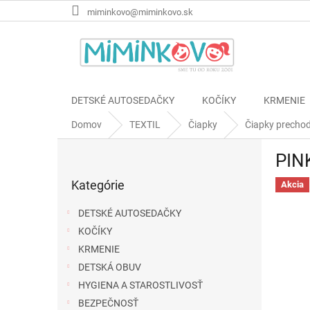
Prejsť
miminkovo@miminkovo.sk
na
obsah
DETSKÉ AUTOSEDAČKY
KOČÍKY
KRMENIE
Domov
TEXTIL
Čiapky
Čiapky precho
B
PINK
o
Preskočiť
č
Kategórie
kategórie
Akcia
n
ý
DETSKÉ AUTOSEDAČKY
p
KOČÍKY
a
KRMENIE
n
e
DETSKÁ OBUV
l
HYGIENA A STAROSTLIVOSŤ
BEZPEČNOSŤ