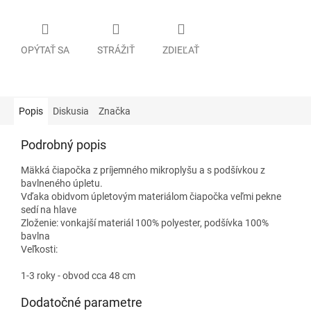
OPÝTAŤ SA
STRÁŽIŤ
ZDIEĽAŤ
Popis
Diskusia
Značka
Podrobný popis
Mäkká čiapočka z príjemného mikroplyšu a s podšívkou z
bavlneného úpletu.
Vďaka obidvom úpletovým materiálom čiapočka veľmi pekne
sedí na hlave
Zloženie: vonkajší materiál 100% polyester, podšívka 100%
bavlna
Veľkosti:
1-3 roky - obvod cca 48 cm
Dodatočné parametre