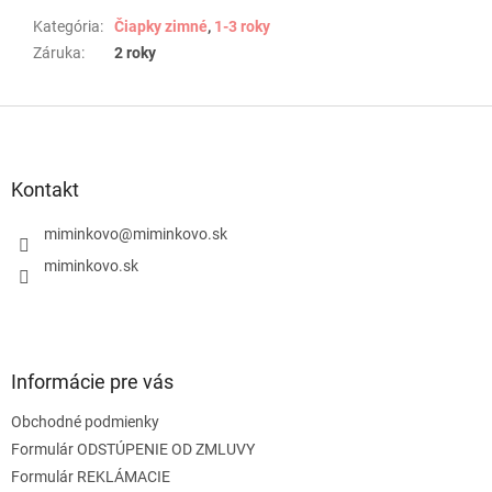
Kategória
:
Čiapky zimné
,
1-3 roky
Záruka
:
2 roky
Z
á
p
ä
Kontakt
t
i
miminkovo
@
miminkovo.sk
e
miminkovo.sk
Informácie pre vás
Obchodné podmienky
Formulár ODSTÚPENIE OD ZMLUVY
Formulár REKLÁMACIE