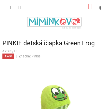
Prejsť
NÁKU
na
obsah
KOŠÍK
PINKIE detská čiapka Green Frog
47565/1-3
Značka:
Pinkie
Akcia