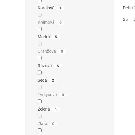
Detská
Koralová
1
25
Krémová
0
Modrá
5
Oranžová
0
Ružová
6
Šedá
2
Tyrkysová
0
Zelená
1
Zlatá
0