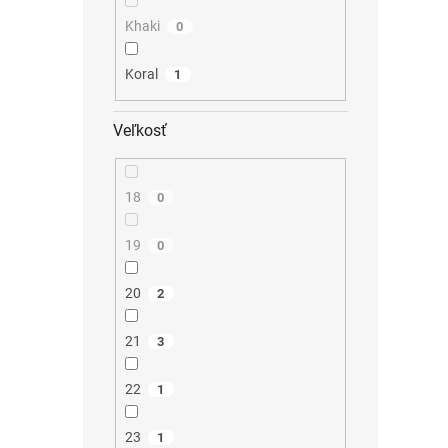
Khaki
0
Koral
1
Veľkosť
18
0
19
0
20
2
21
3
22
1
23
1