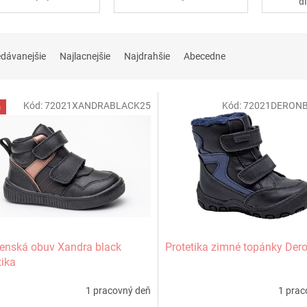
d
edávanejšie
Najlacnejšie
Najdrahšie
Abecedne
Kód:
72021XANDRABLACK25
Kód:
72021DERON
a
enská obuv Xandra black
Protetika zimné topánky Der
tika
1 pracovný deň
1 prac