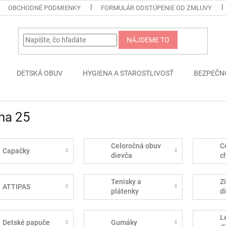
OBCHODNÉ PODMIENKY
FORMULÁR ODSTÚPENIE OD ZMLUVY
NÁJDEME TO
DETSKÁ OBUV
HYGIENA A STAROSTLIVOSŤ
BEZPEČN
na 25
Celoročná obuv
C
Capačky
dievča
c
Tenisky a
Z
ATTIPAS
plátenky
d
L
Detské papuče
Gumáky