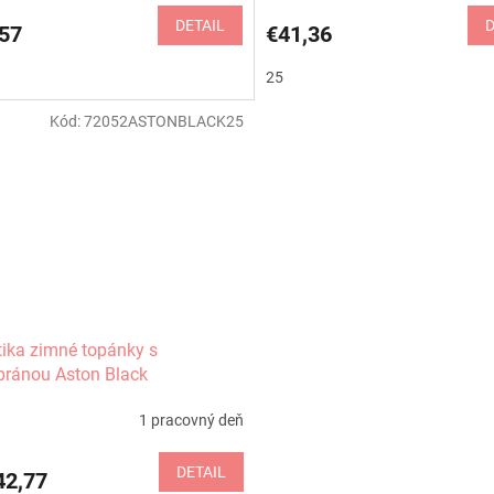
DETAIL
D
57
€41,36
25
Kód:
72052ASTONBLACK25
tika zimné topánky s
ránou Aston Black
1 pracovný deň
DETAIL
2,77