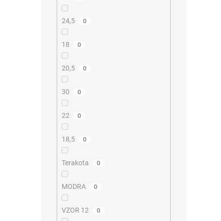
24,5
0
18
0
20,5
0
30
0
22
0
18,5
0
Terakota
0
MODRA
0
VZOR 12
0