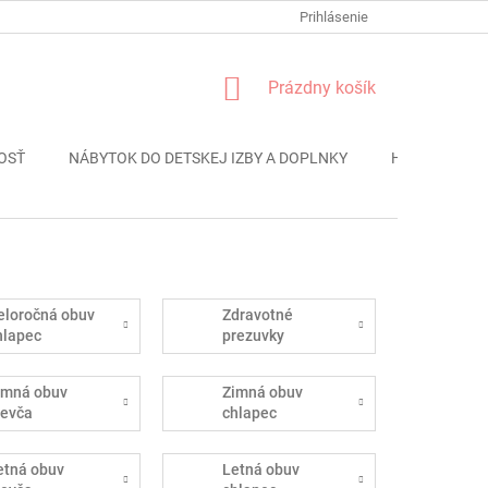
FORMULÁR REKLÁMACIE
PODMIENKY OCHRANY OSOBNÝCH ÚDAJO
Prihlásenie
NÁKUPNÝ
Prázdny košík
KOŠÍK
OSŤ
NÁBYTOK DO DETSKEJ IZBY A DOPLNKY
HRAČKY
eloročná obuv
Zdravotné
hlapec
prezuvky
imná obuv
Zimná obuv
ievča
chlapec
etná obuv
Letná obuv