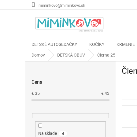
Prejsť
miminkovo@miminkovo.sk
na
obsah
DETSKÉ AUTOSEDAČKY
KOČÍKY
KRMENIE
Domov
DETSKÁ OBUV
Čierna 25
B
Čier
o
č
Cena
n
ý
€
35
€
43
p
a
n
e
l
Na sklade
4