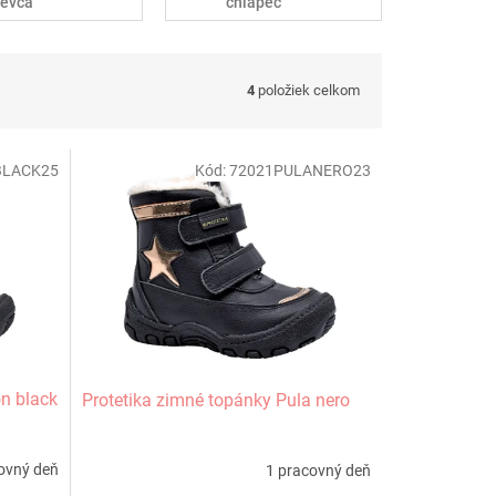
ievča
chlapec
4
položiek celkom
BLACK25
Kód:
72021PULANERO23
on black
Protetika zimné topánky Pula nero
ovný deň
1 pracovný deň