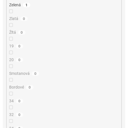
Zelená
1
Zlatá
0
Žltá
0
19
0
20
0
Smotanová
0
Bordové
0
34
0
32
0