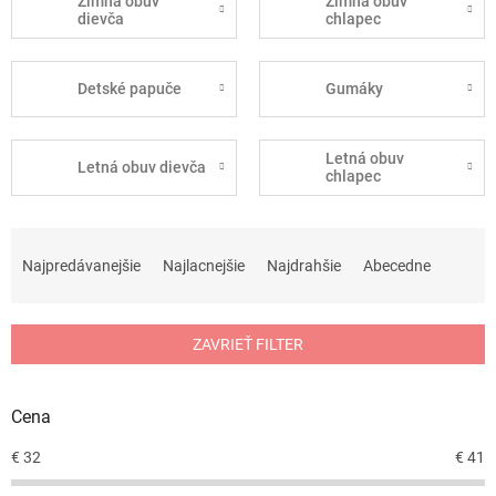
Zimná obuv
Zimná obuv
dievča
chlapec
Detské papuče
Gumáky
Letná obuv
Letná obuv dievča
chlapec
R
a
Najpredávanejšie
Najlacnejšie
Najdrahšie
Abecedne
d
e
n
ZAVRIEŤ FILTER
i
e
p
Cena
r
o
€
32
€
41
d