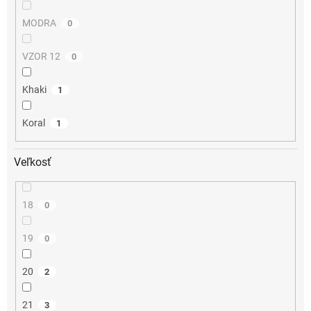
MODRA
0
VZOR 12
0
Khaki
1
Koral
1
Veľkosť
18
0
19
0
20
2
21
3