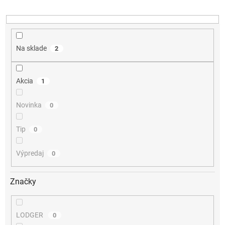
u
k
t
o
v
Na sklade
2
Akcia
1
Novinka
0
Tip
0
Výpredaj
0
Značky
LODGER
0