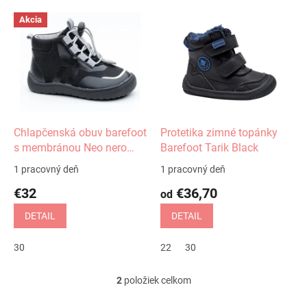
V
Akcia
ý
p
i
s
p
r
o
d
Chlapčenská obuv barefoot
Protetika zimné topánky
u
s membránou Neo nero
Barefoot Tarik Black
k
Protetika
1 pracovný deň
1 pracovný deň
t
€32
€36,70
o
od
v
DETAIL
DETAIL
30
22
30
2
položiek celkom
O
v