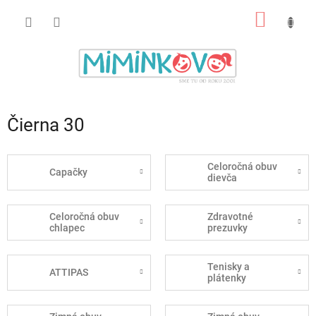
Prejsť
NÁKU
na
obsah
KOŠÍK
Čierna 30
Celoročná obuv
Capačky
dievča
Celoročná obuv
Zdravotné
chlapec
prezuvky
Tenisky a
ATTIPAS
plátenky