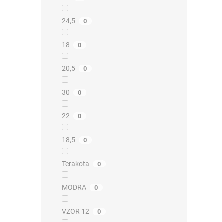
24,5
0
18
0
20,5
0
30
0
22
0
18,5
0
Terakota
0
MODRA
0
VZOR 12
0