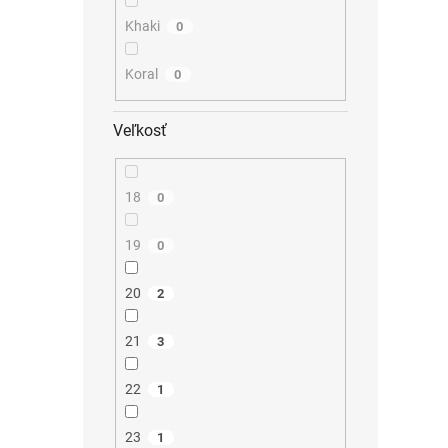
Khaki
0
Koral
0
Veľkosť
18
0
19
0
20
2
21
3
22
1
23
1