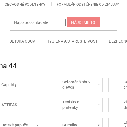
OBCHODNÉ PODMIENKY
FORMULÁR ODSTÚPENIE OD ZMLUVY
NÁJDEME TO
DETSKÁ OBUV
HYGIENA A STAROSTLIVOSŤ
BEZPEČN
na 44
Celoročná obuv
C
Capačky
dievča
c
Tenisky a
Z
ATTIPAS
plátenky
d
L
Detské papuče
Gumáky