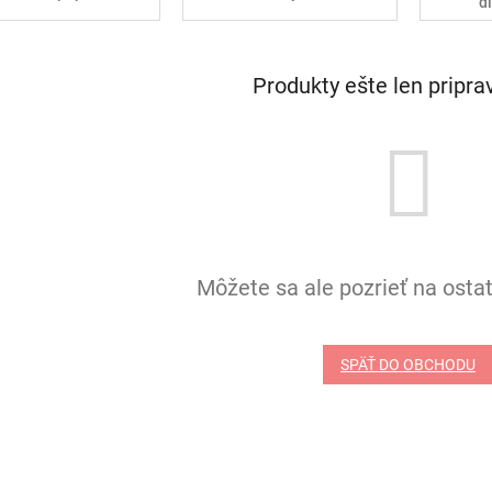
d
Produkty ešte len pripr
Môžete sa ale pozrieť na ostat
SPÄŤ DO OBCHODU