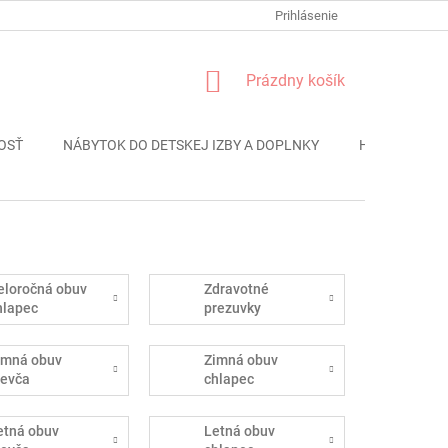
FORMULÁR REKLÁMACIE
PODMIENKY OCHRANY OSOBNÝCH ÚDAJO
Prihlásenie
NÁKUPNÝ
Prázdny košík
KOŠÍK
OSŤ
NÁBYTOK DO DETSKEJ IZBY A DOPLNKY
HRAČKY
eloročná obuv
Zdravotné
hlapec
prezuvky
imná obuv
Zimná obuv
ievča
chlapec
etná obuv
Letná obuv