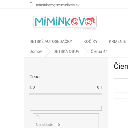
Prejsť
miminkovo@miminkovo.sk
na
obsah
DETSKÉ AUTOSEDAČKY
KOČÍKY
KRMENIE
Domov
DETSKÁ OBUV
Čierna 44
B
Čier
o
č
Cena
n
ý
€
0
€
1
p
a
n
e
l
Na sklade
0