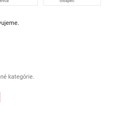
ievča
chlapec
avujeme.
né kategórie.