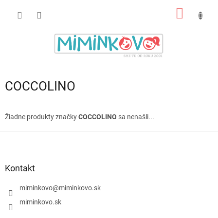
Prejsť
NÁKU
na
obsah
KOŠÍK
COCCOLINO
Žiadne produkty značky
COCCOLINO
sa nenašli...
Z
á
p
ä
Kontakt
t
i
miminkovo
@
miminkovo.sk
e
miminkovo.sk