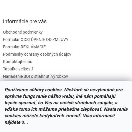
Informácie pre vás
Obchodné podmienky
Formulár ODSTÚPENIE OD ZMLUVY
Formulár REKLÁMACIE
Podmienky ochrany osobných údajov
Kontaktujte nás
Tabuľka veľkostí
Nariadenie SOI o stiahnutí výrobkov
Reklamačný poriadok
Používame súbory cookies. Niektoré sú nevyhnutné pre
Zásady súborov COOKIES
správne fungovanie nášho webu, iné nám pomáhajú
lepšie spoznať, čo Vás na našich stránkach zaujalo, a
vďaka tomu ich môžeme priebežne zlepšovať. Nastavenia
Facebook
cookies môžete kedykoľvek zmeniť. Viac informácií
nájdete
tu
.