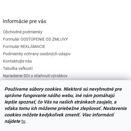
Informácie pre vás
Obchodné podmienky
Formulár ODSTÚPENIE OD ZMLUVY
Formulár REKLÁMACIE
Podmienky ochrany osobných údajov
Kontaktujte nás
Tabuľka veľkostí
Nariadenie SOI o stiahnutí výrobkov
Reklamačný poriadok
Používame súbory cookies. Niektoré sú nevyhnutné pre
Zásady súborov COOKIES
správne fungovanie nášho webu, iné nám pomáhajú
lepšie spoznať, čo Vás na našich stránkach zaujalo, a
vďaka tomu ich môžeme priebežne zlepšovať. Nastavenia
Facebook
cookies môžete kedykoľvek zmeniť. Viac informácií
nájdete
tu
.