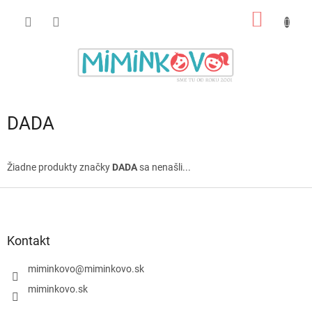
Prejsť
NÁKU
na
obsah
KOŠÍK
DADA
Žiadne produkty značky
DADA
sa nenašli...
Z
á
p
ä
Kontakt
t
i
miminkovo
@
miminkovo.sk
e
miminkovo.sk