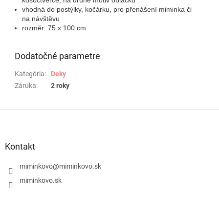
vhodná do postýlky, kočárku, pro přenášení miminka či
na návštěvu
rozměr: 75 x 100 cm
Dodatočné parametre
Kategória
:
Deky
Záruka
:
2 roky
Z
á
p
ä
Kontakt
t
i
miminkovo
@
miminkovo.sk
e
miminkovo.sk