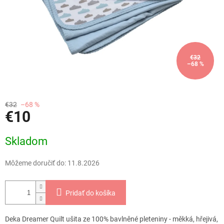
€32
–68 %
€32
–68 %
€10
Jednotková
Skladom
cena:
Môžeme doručiť do:
11.8.2026
Pridať do košíka
Deka Dreamer Quilt ušita ze 100% bavlněné pleteniny - měkká, hřejivá,