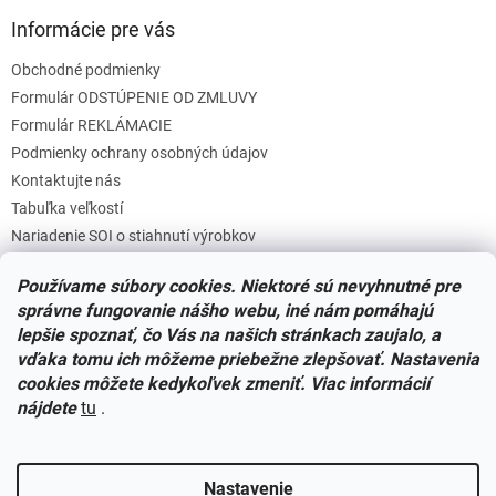
Informácie pre vás
Obchodné podmienky
Formulár ODSTÚPENIE OD ZMLUVY
Formulár REKLÁMACIE
Podmienky ochrany osobných údajov
Kontaktujte nás
Tabuľka veľkostí
Nariadenie SOI o stiahnutí výrobkov
Reklamačný poriadok
Používame súbory cookies. Niektoré sú nevyhnutné pre
Zásady súborov COOKIES
správne fungovanie nášho webu, iné nám pomáhajú
lepšie spoznať, čo Vás na našich stránkach zaujalo, a
vďaka tomu ich môžeme priebežne zlepšovať. Nastavenia
Facebook
cookies môžete kedykoľvek zmeniť. Viac informácií
nájdete
tu
.
Nastavenie
Vytvoril Shoptet