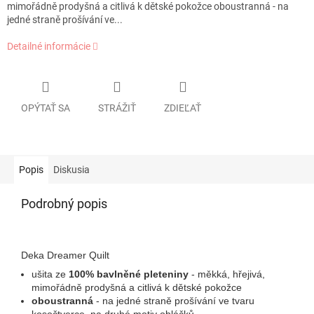
mimořádně prodyšná a citlivá k dětské pokožce oboustranná - na
jedné straně prošívání ve...
Detailné informácie
OPÝTAŤ SA
STRÁŽIŤ
ZDIEĽAŤ
Popis
Diskusia
Podrobný popis
Deka Dreamer Quilt
ušita ze
100% bavlněné pleteniny
- měkká, hřejivá,
mimořádně prodyšná a citlivá k dětské pokožce
oboustranná
- na jedné straně prošívání ve tvaru
kosočtverce, na druhé motiv obláčků