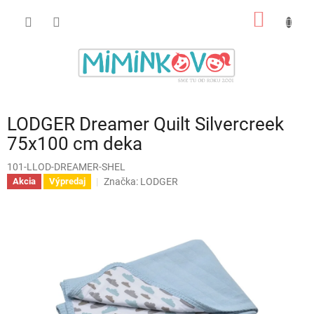
Prejsť
NÁKU
na
obsah
KOŠÍK
LODGER Dreamer Quilt Silvercreek
75x100 cm deka
101-LLOD-DREAMER-SHEL
Značka:
LODGER
Akcia
Výpredaj