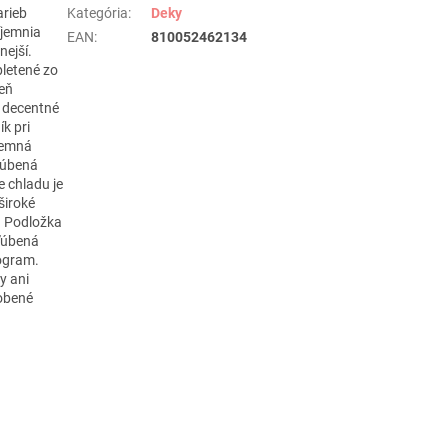
arieb
Kategória
:
Deky
íjemnia
EAN
:
810052462134
ejší.
letené zo
veň
ú decentné
k pri
íjemná
bľúbená
e chladu je
široké
. Podložka
bľúbená
rogram.
y ani
robené