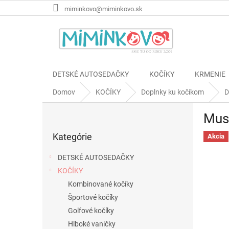
Prejsť
miminkovo@miminkovo.sk
na
obsah
DETSKÉ AUTOSEDAČKY
KOČÍKY
KRMENIE
Domov
KOČÍKY
Doplnky ku kočíkom
D
B
Mush
o
Preskočiť
č
Kategórie
kategórie
Akcia
n
ý
DETSKÉ AUTOSEDAČKY
p
KOČÍKY
a
Kombinované kočíky
n
e
Športové kočíky
l
Golfové kočíky
Hlboké vaničky