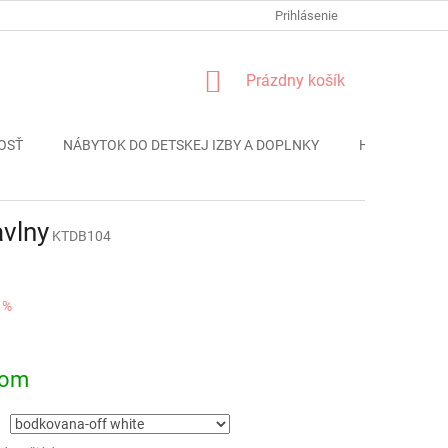
FORMULÁR REKLÁMACIE
PODMIENKY OCHRANY OSOBNÝCH ÚDAJO
Prihlásenie
NÁKUPNÝ
Prázdny košík
KOŠÍK
OSŤ
NÁBYTOK DO DETSKEJ IZBY A DOPLNKY
HRAČKY
avlny
KTDB104
 %
ová
dom