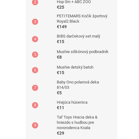
Hop 0m + ABC ZOO
€25
PETITEMARS Kočík športový
Royal2 Black
€149
BIBS darčekový set malý
€15
Mushie silikónový podbradník
€8
Mushie detský batoh
€15
Baby Ono polarová deka
814/03
€5
Hrajúca húsenica
€11
Taf Toys Hracia deka &
hniezdo s hudbou pre
novorodenca Koala
€29