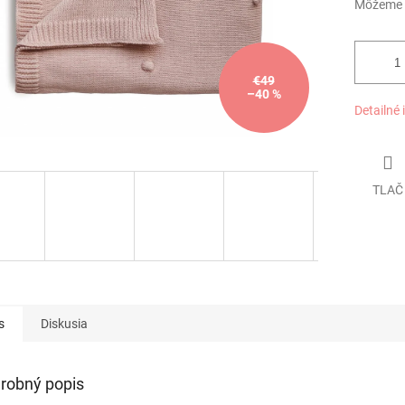
Môžeme d
€49
–40 %
Detailné 
TLAČ
s
Diskusia
robný popis