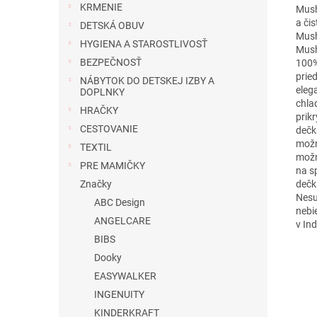
KRMENIE
Mush
a či
DETSKÁ OBUV
Mush
HYGIENA A STAROSTLIVOSŤ
Mush
BEZPEČNOSŤ
100%
prie
NÁBYTOK DO DETSKEJ IZBY A
eleg
DOPLNKY
chla
HRAČKY
prik
CESTOVANIE
dečk
možn
TEXTIL
možn
PRE MAMIČKY
na s
dečk
Značky
Nesuš
ABC Design
nebi
ANGELCARE
v Indi
BIBS
Dooky
EASYWALKER
INGENUITY
KINDERKRAFT