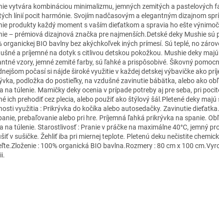
ie vytvára kombináciou minimalizmu, jemných zemitých a pastelových f
stých línií pocit harmónie. Svojím nadčasovým a elegantným dizajnom spr
ie produkty každý moment s vaším dieťatkom a spravia ho ešte výnimočn
ie – prémiová dizajnová značka pre najmenších.Detské deky Mushie sú p
 organickej BIO bavlny bez akýchkoľvek iných prímesí. Sú teplé, no záro
dušné a príjemné na dotyk s citlivou detskou pokožkou. Mushie deky maj
antné vzory, jemné zemité farby, sú ľahké a prispôsobivé. Šikovný pomocní
dnejšom počasí si nájde široké využitie v každej detskej výbavičke ako pr
rývka, podložka do postieľky, na vzdušné zavinutie bábätka, alebo ako o
a na túlenie. Mamičky deky ocenia v prípade potreby aj pre seba, pri pocit
é ich prehodiť cez plecia, alebo použiť ako štýlový šál.Pletené deky majú 
osti využitia : Prikrývka do kočíka alebo autosedačky. Zavinutie dieťatka
panie, prebaľovanie alebo pri hre. Príjemná ľahká prikrývka na spanie. O
a na túlenie. Starostlivosť : Pranie v práčke na maximálne 40°C, jemný p
iť v sušičke. Žehliť iba pri miernej teplote. Pletenú deku nečistite chemick
eľte.Zloženie : 100% organická BIO bavlna.Rozmery : 80 cm x 100 cm.Vy
i.