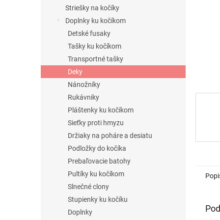
Striešky na kočíky
Doplnky ku kočíkom
Detské fusaky
Tašky ku kočíkom
Transportné tašky
Deky
Nánožníky
Rukávniky
Pláštenky ku kočíkom
Sieťky proti hmyzu
Držiaky na poháre a desiatu
Podložky do kočíka
Prebaľovacie batohy
Pultíky ku kočíkom
Popi
Slnečné clony
Stupienky ku kočíku
Pod
Doplnky