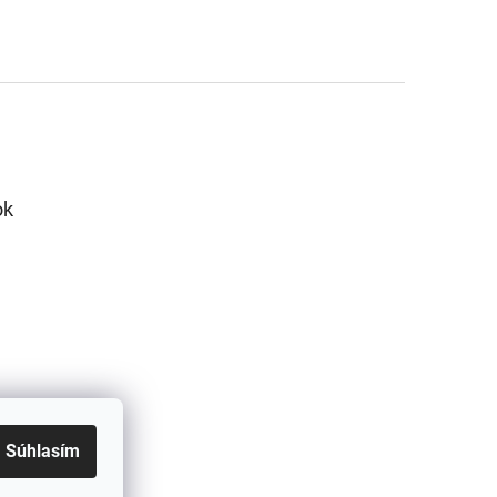
ok
Súhlasím