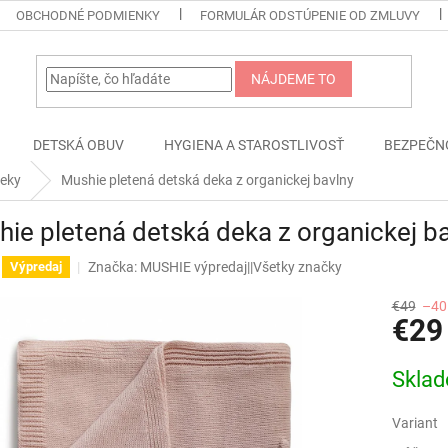
OBCHODNÉ PODMIENKY
FORMULÁR ODSTÚPENIE OD ZMLUVY
NÁJDEME TO
DETSKÁ OBUV
HYGIENA A STAROSTLIVOSŤ
BEZPEČN
eky
Mushie pletená detská deka z organickej bavlny
ie pletená detská deka z organickej b
Značka:
MUSHIE výpredaj||Všetky značky
Výpredaj
€49
–40
€29
Jednotk
Skla
cena:
Variant