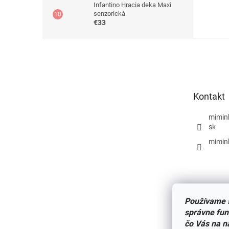
Infantino Hracia deka Maxi
senzorická
€33
Z
á
p
ä
t
Kontakt
i
e
mimin
sk
mimin
Používame s
správne fun
čo Vás na n