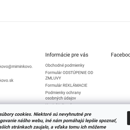
Informácie pre vás
Facebo
Obchodné podmienky
kovo
@
miminkovo.
Formulár ODSTÚPENIE OD
ZMLUVY
kovo.sk
Formulár REKLÁMACIE
Podmienky ochrany
osobných údajov
Kontaktujte nás
Tabuľka veľkostí
úbory cookies. Niektoré sú nevyhnutné pre
Nariadenie SOI o stiahnutí
govanie nášho webu, iné nám pomáhajú lepšie spoznať,
výrobkov
ašich stránkach zaujalo, a vďaka tomu ich môžeme