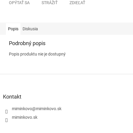
OPÝTAŤ SA
STRÁŽIŤ
ZDIEĽAŤ
Popis
Diskusia
Podrobný popis
Popis produktu nie je dostupný
Z
á
p
ä
Kontakt
t
i
miminkovo
@
miminkovo.sk
e
miminkovo.sk