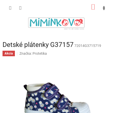
Prejsť
NÁKU
na
obsah
KOŠÍK
Detské plátenky G37157
72014G3715719
Značka:
Protetika
Akcia