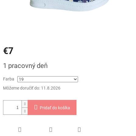
€7
Jednotková
1 pracovný deň
cena:
Farba
Môžeme doručiť do:
11.8.2026
Pridať do košíka