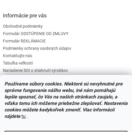
Informácie pre vás
Obchodné podmienky
Formulár ODSTÚPENIE OD ZMLUVY
Formulár REKLÁMACIE
Podmienky ochrany osobných údajov
Kontaktujte nás
Tabuľka veľkostí
Nariadenie SOI o stiahnutí výrobkov
Reklamačný poriadok
Používame súbory cookies. Niektoré sú nevyhnutné pre
Zásady súborov COOKIES
správne fungovanie nášho webu, iné nám pomáhajú
lepšie spoznať, čo Vás na našich stránkach zaujalo, a
vďaka tomu ich môžeme priebežne zlepšovať. Nastavenia
Facebook
cookies môžete kedykoľvek zmeniť. Viac informácií
nájdete
tu
.