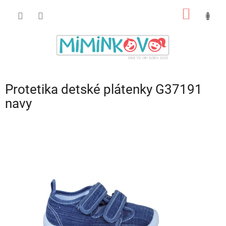
Prejsť
NÁKU
na
obsah
KOŠÍK
Protetika detské plátenky G37191
navy