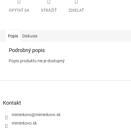
OPÝTAŤ SA
STRÁŽIŤ
ZDIEĽAŤ
Popis
Diskusia
Podrobný popis
Popis produktu nie je dostupný
Z
á
p
ä
Kontakt
t
i
miminkovo
@
miminkovo.sk
e
miminkovo.sk