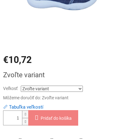
€10,72
Jednotková
Zvoľte variant
cena:
Veľkosť
Môžeme doručiť do:
Zvoľte variant
📏 Tabuľka veľkostí
Pridať do košíka