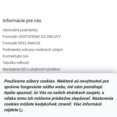
Informácie pre vás
Obchodné podmienky
Formulár ODSTÚPENIE OD ZMLUVY
Formulár REKLÁMACIE
Podmienky ochrany osobných údajov
Kontaktujte nás
Tabuľka veľkostí
Nariadenie SOI o stiahnutí výrobkov
Reklamačný poriadok
Používame súbory cookies. Niektoré sú nevyhnutné pre
Zásady súborov COOKIES
správne fungovanie nášho webu, iné nám pomáhajú
lepšie spoznať, čo Vás na našich stránkach zaujalo, a
vďaka tomu ich môžeme priebežne zlepšovať. Nastavenia
Facebook
cookies môžete kedykoľvek zmeniť. Viac informácií
nájdete
tu
.