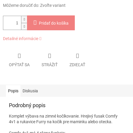
Môžeme doručiť do:
Zvoľte variant
Pridať do košíka
Detailné informácie
OPÝTAŤ SA
STRÁŽIŤ
ZDIEĽAŤ
Popis
Diskusia
Podrobný popis
Komplet výbava na zimné kočíkovanie. Hrejivý fusak Comfy
4v1 a rukavice Furry na kočík pre maminku alebo otecka.
Comfy 4v1 má 4 rôzne funkcie: