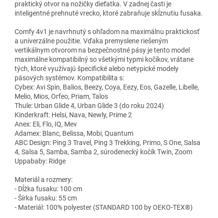
praktický otvor na nožičky dieťatka. V zadnej časti je
inteligentné prehnuté vrecko, ktoré zabraňuje skĺznutiu fusaka.
Comfy 4v1 je navrhnutý s ohľadom na maximálnu praktickosť
a univerzálne použitie. Vďaka premyslene riešeným
vertikálnym otvorom na bezpečnostné pásy je tento model
maximálne kompatibilný so všetkými typmi kočíkov, vrátane
tých, ktoré využívajú špecifické alebo netypické modely
pásových systémov. Kompatibilita s:
Cybex: Avi Spin, Balios, Beezy, Coya, Eezy, Eos, Gazelle, Libelle,
Melio, Mios, Orfeo, Priam, Talos
Thule: Urban Glide 4, Urban Glide 3 (do roku 2024)
Kinderkraft: Helsi, Nava, Newly, Prime 2
Anex: Eli, Flo, IQ, Mev
Adamex: Blanc, Belissa, Mobi, Quantum
ABC Design: Ping 3 Travel, Ping 3 Trekking, Primo, S One, Salsa
4, Salsa 5, Samba, Samba 2, súrodenecký kočík Twin, Zoom
Uppababy: Ridge
Materiál a rozmery:
- Dĺžka fusaku: 100 cm
- Šírka fusaku: 55 cm
- Materiál: 100% polyester (STANDARD 100 by OEKO-TEX®)