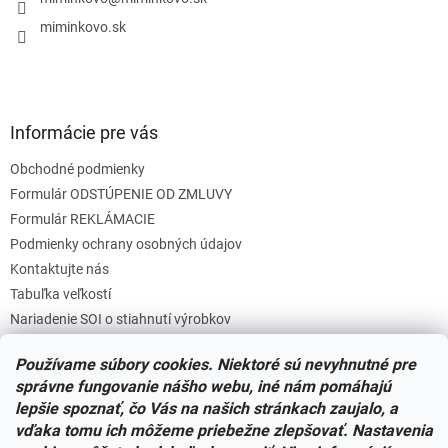
i
e
miminkovo.sk
Informácie pre vás
Obchodné podmienky
Formulár ODSTÚPENIE OD ZMLUVY
Formulár REKLÁMACIE
Podmienky ochrany osobných údajov
Kontaktujte nás
Tabuľka veľkostí
Nariadenie SOI o stiahnutí výrobkov
Reklamačný poriadok
Používame súbory cookies. Niektoré sú nevyhnutné pre
Zásady súborov COOKIES
správne fungovanie nášho webu, iné nám pomáhajú
lepšie spoznať, čo Vás na našich stránkach zaujalo, a
vďaka tomu ich môžeme priebežne zlepšovať. Nastavenia
Facebook