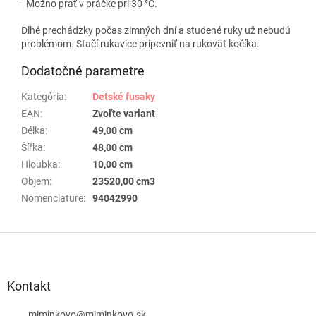
- Možno prať v práčke pri 30 °C.
Dlhé prechádzky počas zimných dní a studené ruky už nebudú
problémom. Stačí rukavice pripevniť na rukoväť kočíka.
Dodatočné parametre
Kategória
:
Detské fusaky
EAN
:
Zvoľte variant
Délka
:
49,00 cm
Šířka
:
48,00 cm
Hloubka
:
10,00 cm
Objem
:
23520,00 cm3
Nomenclature
:
94042990
Z
á
p
ä
Kontakt
t
miminkovo
@
miminkovo.sk