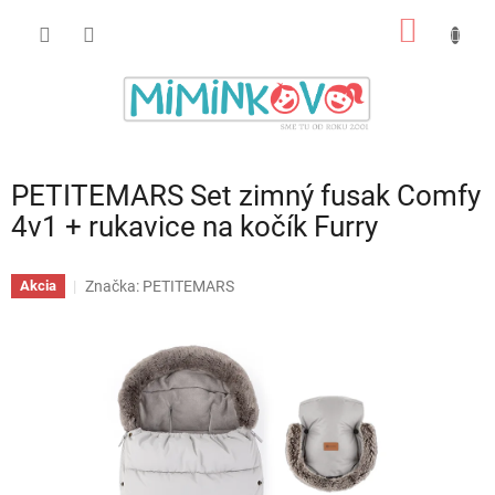
Prejsť
NÁKU
na
obsah
KOŠÍK
PETITEMARS Set zimný fusak Comfy
4v1 + rukavice na kočík Furry
Značka:
PETITEMARS
Akcia