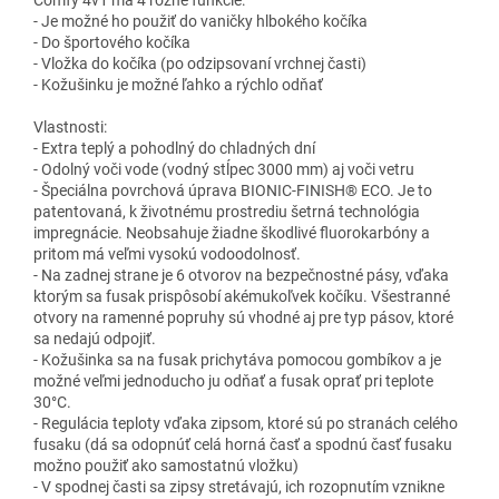
- Je možné ho použiť do vaničky hlbokého kočíka
- Do športového kočíka
- Vložka do kočíka (po odzipsovaní vrchnej časti)
- Kožušinku je možné ľahko a rýchlo odňať
Vlastnosti:
- Extra teplý a pohodlný do chladných dní
- Odolný voči vode (vodný stĺpec 3000 mm) aj voči vetru
- Špeciálna povrchová úprava BIONIC-FINISH® ECO. Je to
patentovaná, k životnému prostrediu šetrná technológia
impregnácie. Neobsahuje žiadne škodlivé fluorokarbóny a
pritom má veľmi vysokú vodoodolnosť.
- Na zadnej strane je 6 otvorov na bezpečnostné pásy, vďaka
ktorým sa fusak prispôsobí akémukoľvek kočíku. Všestranné
otvory na ramenné popruhy sú vhodné aj pre typ pásov, ktoré
sa nedajú odpojiť.
- Kožušinka sa na fusak prichytáva pomocou gombíkov a je
možné veľmi jednoducho ju odňať a fusak oprať pri teplote
30°C.
- Regulácia teploty vďaka zipsom, ktoré sú po stranách celého
fusaku (dá sa odopnúť celá horná časť a spodnú časť fusaku
možno použiť ako samostatnú vložku)
- V spodnej časti sa zipsy stretávajú, ich rozopnutím vznikne