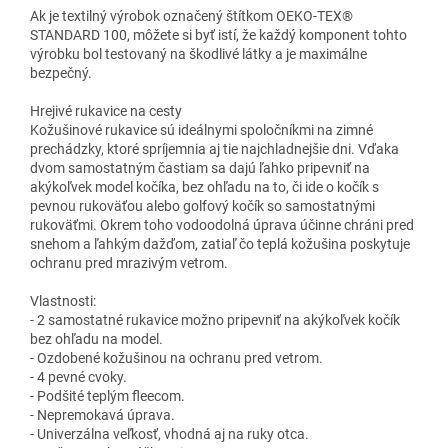
Ak je textilný výrobok označený štítkom OEKO-TEX®
STANDARD 100, môžete si byť istí, že každý komponent tohto
výrobku bol testovaný na škodlivé látky a je maximálne
bezpečný.
Hrejivé rukavice na cesty
Kožušinové rukavice sú ideálnymi spoločníkmi na zimné
prechádzky, ktoré spríjemnia aj tie najchladnejšie dni. Vďaka
dvom samostatným častiam sa dajú ľahko pripevniť na
akýkoľvek model kočíka, bez ohľadu na to, či ide o kočík s
pevnou rukoväťou alebo golfový kočík so samostatnými
rukoväťmi. Okrem toho vodoodolná úprava účinne chráni pred
snehom a ľahkým dažďom, zatiaľ čo teplá kožušina poskytuje
ochranu pred mrazivým vetrom.
Vlastnosti:
- 2 samostatné rukavice možno pripevniť na akýkoľvek kočík
bez ohľadu na model.
- Ozdobené kožušinou na ochranu pred vetrom.
- 4 pevné cvoky.
- Podšité teplým fleecom.
- Nepremokavá úprava.
- Univerzálna veľkosť, vhodná aj na ruky otca.