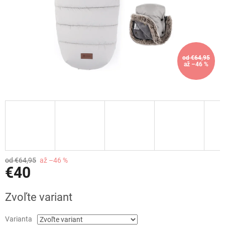
od €64,95
až –46 %
od €64,95
až –46 %
€40
Jednotková
Zvoľte variant
cena:
Varianta