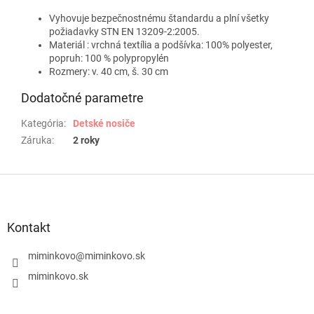
Vyhovuje bezpečnostnému štandardu a plní všetky
požiadavky STN EN 13209-2:2005.
Materiál : vrchná textília a podšívka: 100% polyester,
popruh: 100 % polypropylén
Rozmery: v. 40 cm, š. 30 cm
Dodatočné parametre
Kategória
:
Detské nosiče
Záruka
:
2 roky
Z
á
p
ä
Kontakt
t
i
miminkovo
@
miminkovo.sk
e
miminkovo.sk