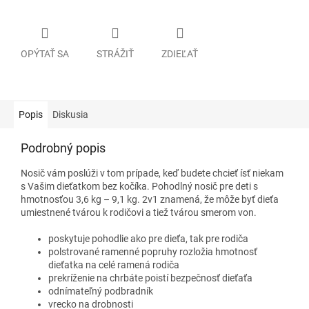
OPÝTAŤ SA
STRÁŽIŤ
ZDIEĽAŤ
Popis
Diskusia
Podrobný popis
Nosič vám poslúži v tom prípade, keď budete chcieť ísť niekam
s Vašim dieťatkom bez kočíka. Pohodlný nosič pre deti s
hmotnosťou 3,6 kg – 9,1 kg. 2v1 znamená, že môže byť dieťa
umiestnené tvárou k rodičovi a tiež tvárou smerom von.
poskytuje pohodlie ako pre dieťa, tak pre rodiča
polstrované ramenné popruhy rozložia hmotnosť
dieťatka na celé ramená rodiča
prekríženie na chrbáte poistí bezpečnosť dieťaťa
odnímateľný podbradník
vrecko na drobnosti