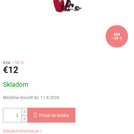
€24
–50 %
€24
–50 %
€12
Jednotková
Skladom
cena:
Môžeme doručiť do:
11.8.2026
Pridať do košíka
Detailné informácie