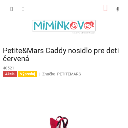
Prejsť
NÁKU
na
obsah
KOŠÍK
Petite&Mars Caddy nosidlo pre deti
červená
40521
Značka:
PETITEMARS
Akcia
Výpredaj