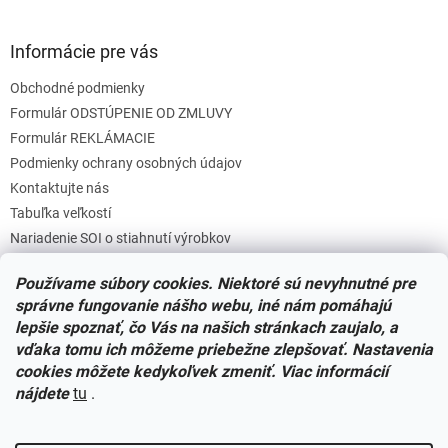
Informácie pre vás
Obchodné podmienky
Formulár ODSTÚPENIE OD ZMLUVY
Formulár REKLÁMACIE
Podmienky ochrany osobných údajov
Kontaktujte nás
Tabuľka veľkostí
Nariadenie SOI o stiahnutí výrobkov
Reklamačný poriadok
Používame súbory cookies. Niektoré sú nevyhnutné pre
Zásady súborov COOKIES
správne fungovanie nášho webu, iné nám pomáhajú
lepšie spoznať, čo Vás na našich stránkach zaujalo, a
vďaka tomu ich môžeme priebežne zlepšovať. Nastavenia
Facebook
cookies môžete kedykoľvek zmeniť. Viac informácií
nájdete
tu
.