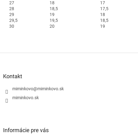
27
18
17
28
18,5
17,5
29
19
18
29,5
19,5
18,5
30
20
19
Z
á
p
ä
Kontakt
t
i
miminkovo
@
miminkovo.sk
e
miminkovo.sk
Informácie pre vás