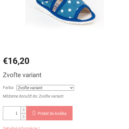
€16,20
Jednotková
Zvoľte variant
cena:
Farba
Môžeme doručiť do:
Zvoľte variant
Pridať do košíka
Detailné informácie