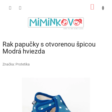
Prejsť
NÁKU
na
obsah
KOŠÍK
Rak papučky s otvorenou špicou
Modrá hviezda
Značka:
Protetika