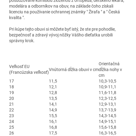
posudzované komisiou zloženou z ortopéda, detského lekára,
modelára a odborníkov na obuv, na základe čoho získali
licenciu na používanie ochrannej známky " Žirafa " a " Česká
kvalita ".
Pri kúpe tejto obuvi si môžete byť istý, že ste pre pohodlie,
bezpečnosť a zdravý vývoj nôžky Vášho dieťatka urobili
správny krok.
Orientačná
Veľkosť EU
Vnútorná dĺžka obuvi v cm
dĺžka nohy v
(Francúzska veľkosť)
cm
17
11,5
10,3-10,5
18
12,1
10,9-11,1
19
12,8
11,6-11,8
20
13,5
12,3-12,5
21
14,1
12,9-13,1
22
14,9
13,7-13,9
23
15,5
14,3-14,5
24
16,1
14,9-15,1
25
16,8
15,6-15,8
26
17,5
16,3-16,5