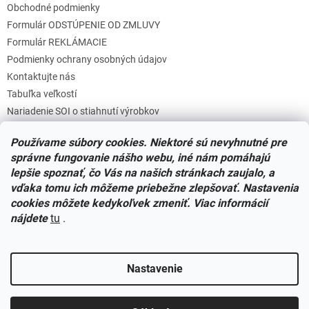
Obchodné podmienky
Formulár ODSTÚPENIE OD ZMLUVY
Formulár REKLÁMACIE
Podmienky ochrany osobných údajov
Kontaktujte nás
Tabuľka veľkostí
Nariadenie SOI o stiahnutí výrobkov
Reklamačný poriadok
Používame súbory cookies. Niektoré sú nevyhnutné pre
Zásady súborov COOKIES
správne fungovanie nášho webu, iné nám pomáhajú
lepšie spoznať, čo Vás na našich stránkach zaujalo, a
vďaka tomu ich môžeme priebežne zlepšovať. Nastavenia
Facebook
cookies môžete kedykoľvek zmeniť. Viac informácií
nájdete
tu
.
Nastavenie
Vytvoril Shoptet