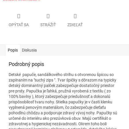
OPÝTAŤ SA
STRÁŽIŤ
ZDIEĽAŤ
Popis
Diskusia
Podrobný popis
Detské papuče, sandálkového strihu s otvorenou špicou so
zapínaním na "suchý zips ". Tvar špičky s dôrazom na typicky
detský dominantný palček zabezpečuje dostatočný priestor
pre prsty. Papučka je ľahká, pružná vyrobená z textilu ( zo
100% bavlny ), ktorý zabezpečuje priedušnosť a dokonalú
prispôsobilosť tvaru nohy. Stielka papučky je v časti klenku
vyplnená penovým materiálom, čo zabezpečuje dieťaťu
pohodlnú chôdzu a podporuje zdravý vývoj nohy. Papučky sú
určené do interiéru ako prezúvková obuv. Majú certifikát o
zdravotnej a hygienickej nezávadnosti. Okrem toho boli