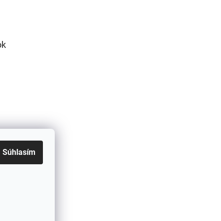
ok
Súhlasím