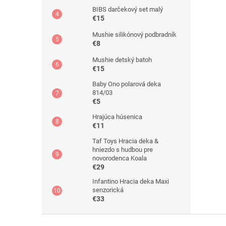
BIBS darčekový set malý
€15
Mushie silikónový podbradník
€8
Mushie detský batoh
€15
Baby Ono polarová deka
814/03
€5
Hrajúca húsenica
€11
Taf Toys Hracia deka &
hniezdo s hudbou pre
novorodenca Koala
€29
Infantino Hracia deka Maxi
senzorická
€33
Z