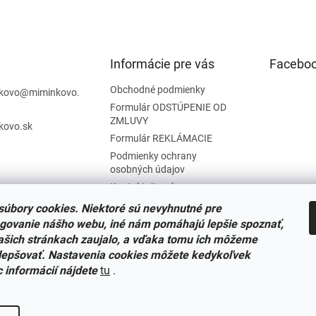
Informácie pre vás
Facebo
Obchodné podmienky
kovo
@
miminkovo.
Formulár ODSTÚPENIE OD
ZMLUVY
kovo.sk
Formulár REKLÁMACIE
Podmienky ochrany
osobných údajov
Kontaktujte nás
Tabuľka veľkostí
úbory cookies. Niektoré sú nevyhnutné pre
Nariadenie SOI o stiahnutí
govanie nášho webu, iné nám pomáhajú lepšie spoznať,
výrobkov
ašich stránkach zaujalo, a vďaka tomu ich môžeme
Reklamačný poriadok
lepšovať. Nastavenia cookies môžete kedykoľvek
c informácií nájdete
tu
.
Zásady súborov COOKIES