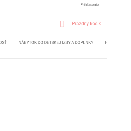
FORMULÁR REKLÁMACIE
PODMIENKY OCHRANY OSOBNÝCH ÚDAJO
Prihlásenie
NÁKUPNÝ
Prázdny košík
KOŠÍK
OSŤ
NÁBYTOK DO DETSKEJ IZBY A DOPLNKY
HRAČKY