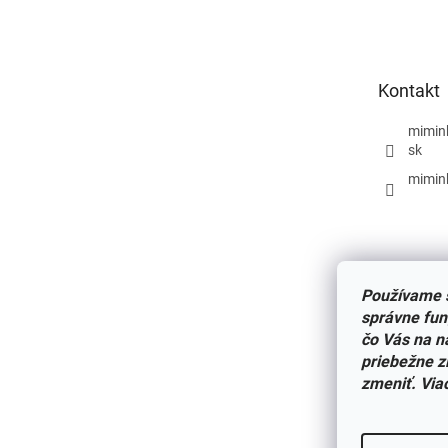
á
p
ä
t
Kontakt
i
e
mimin
sk
mimin
Používame s
správne fun
čo Vás na n
priebežne z
zmeniť. Via