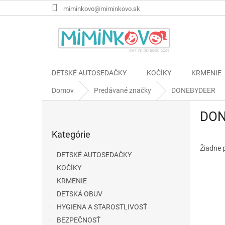
Prejsť
miminkovo@miminkovo.sk
na
obsah
DETSKÉ AUTOSEDAČKY
KOČÍKY
KRMENIE
Domov
Predávané značky
DONEBYDEER
B
DON
o
Preskočiť
č
Kategórie
kategórie
n
ý
Žiadne 
DETSKÉ AUTOSEDAČKY
p
KOČÍKY
a
KRMENIE
n
e
DETSKÁ OBUV
l
HYGIENA A STAROSTLIVOSŤ
BEZPEČNOSŤ