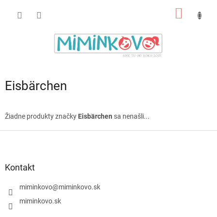
Prejsť
NÁKU
na
obsah
KOŠÍK
Eisbärchen
Žiadne produkty značky
Eisbärchen
sa nenašli...
Z
á
p
ä
Kontakt
t
i
miminkovo
@
miminkovo.sk
e
miminkovo.sk