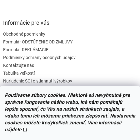
Informácie pre vás
Obchodné podmienky
Formulár ODSTÚPENIE OD ZMLUVY
Formulár REKLÁMACIE
Podmienky ochrany osobných údajov
Kontaktujte nás
Tabuľka veľkostí
Nariadenie SOI o stiahnutí výrobkov
Reklamačný poriadok
Používame súbory cookies. Niektoré sú nevyhnutné pre
Zásady súborov COOKIES
správne fungovanie nášho webu, iné nám pomáhajú
lepšie spoznať, čo Vás na našich stránkach zaujalo, a
vďaka tomu ich môžeme priebežne zlepšovať. Nastavenia
Facebook
cookies môžete kedykoľvek zmeniť. Viac informácií
nájdete
tu
.