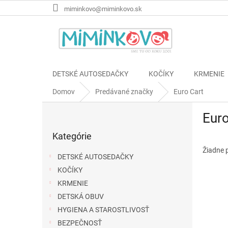
Prejsť
miminkovo@miminkovo.sk
na
obsah
DETSKÉ AUTOSEDAČKY
KOČÍKY
KRMENIE
Domov
Predávané značky
Euro Cart
B
Euro
o
Preskočiť
č
Kategórie
kategórie
n
ý
Žiadne 
DETSKÉ AUTOSEDAČKY
p
KOČÍKY
a
KRMENIE
n
e
DETSKÁ OBUV
l
HYGIENA A STAROSTLIVOSŤ
BEZPEČNOSŤ