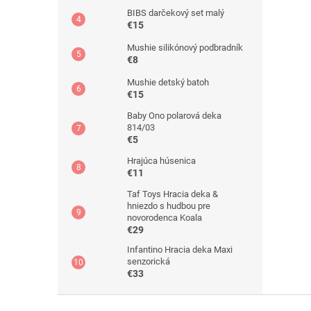
BIBS darčekový set malý
€15
Mushie silikónový podbradník
€8
Mushie detský batoh
€15
Baby Ono polarová deka
814/03
€5
Hrajúca húsenica
€11
Taf Toys Hracia deka &
hniezdo s hudbou pre
novorodenca Koala
€29
Infantino Hracia deka Maxi
senzorická
€33
Z