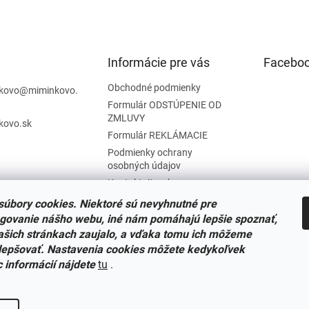
Informácie pre vás
Facebo
Obchodné podmienky
kovo
@
miminkovo.
Formulár ODSTÚPENIE OD
ZMLUVY
kovo.sk
Formulár REKLÁMACIE
Podmienky ochrany
osobných údajov
Kontaktujte nás
Tabuľka veľkostí
úbory cookies. Niektoré sú nevyhnutné pre
Nariadenie SOI o stiahnutí
govanie nášho webu, iné nám pomáhajú lepšie spoznať,
výrobkov
ašich stránkach zaujalo, a vďaka tomu ich môžeme
Reklamačný poriadok
lepšovať. Nastavenia cookies môžete kedykoľvek
c informácií nájdete
tu
.
Zásady súborov COOKIES