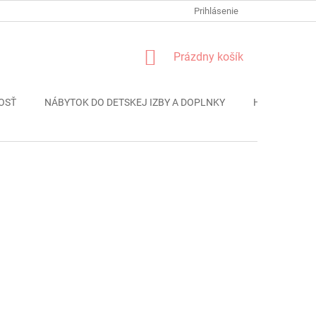
FORMULÁR REKLÁMACIE
PODMIENKY OCHRANY OSOBNÝCH ÚDAJO
Prihlásenie
NÁKUPNÝ
Prázdny košík
KOŠÍK
OSŤ
NÁBYTOK DO DETSKEJ IZBY A DOPLNKY
HRAČKY