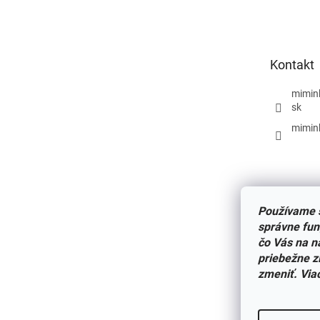
á
p
ä
t
Kontakt
i
e
mimin
sk
mimin
Používame s
správne fun
čo Vás na n
priebežne z
zmeniť. Via